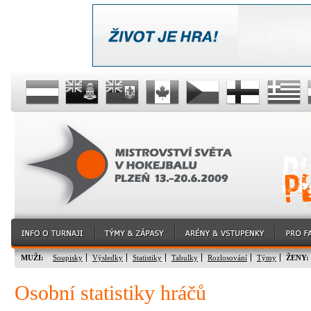
MUŽI:
Soupisky
Výsledky
Statistiky
Tabulky
Rozlosování
Týmy
ŽENY:
Osobní statistiky hráčů