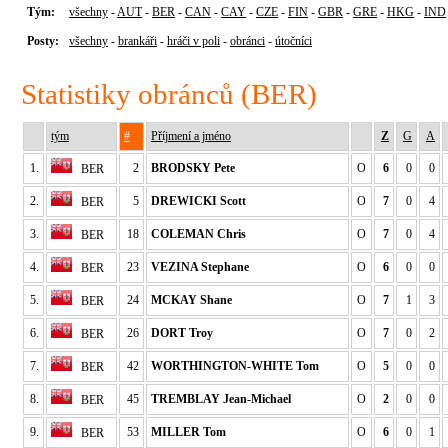
Tým:
všechny
-
AUT
-
BER
-
CAN
-
CAY
-
CZE
-
FIN
-
GBR
-
GRE
-
HKG
-
IND
Posty:
všechny
-
brankáři
-
hráči v poli
-
obránci
-
útočníci
Statistiky obránců (BER)
tým
#
Příjmení a jméno
Z
G
A
1.
2
BRODSKY Pete
O
6
0
0
BER
2.
5
DREWICKI Scott
O
7
0
4
BER
3.
18
COLEMAN Chris
O
7
0
4
BER
4.
23
VEZINA Stephane
O
6
0
0
BER
5.
24
MCKAY Shane
O
7
1
3
BER
6.
26
DORT Troy
O
7
0
2
BER
7.
42
WORTHINGTON-WHITE Tom
O
5
0
0
BER
8.
45
TREMBLAY Jean-Michael
O
2
0
0
BER
9.
53
MILLER Tom
O
6
0
1
BER