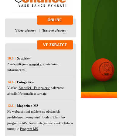
Video přenosy
|
Textové přenosy
18.6. |
Soupisky
Zveřejnili jsme
soupisky
s detailními
informacemi.
14.6. |
Fotogalerie
V sekci
Fanoušci - Fotogalerie
naleznete
aktuální fotografie z turnaje.
12.6. |
Magazín o MS
Na webu si nyní můžete na obrázcích
prohlédnout kompletní obsah oficiálního
programu MS. Naleznete jen též v sekci Info o
turnaji >
Program MS
.