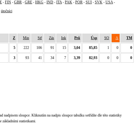
E
-
FIN
-
GBR
-
GRE
-
HKG
-
IND
-
ITA
-
PAK
-
POR
-
SUI
-
SVK
-
USA
-
-
útočníci
Z
Min
Stř
Zás
Ink
Prů
Úsp
SO
A
TM
5
222
106
91
15
3,04
85,85
1
0
0
3
93
41
34
7
3,39
82,93
0
0
0
d nadpisem sloupce. Kliknutím na nadpis sloupce tabulku setřídíte dle této statistiky
 základními statistikami.