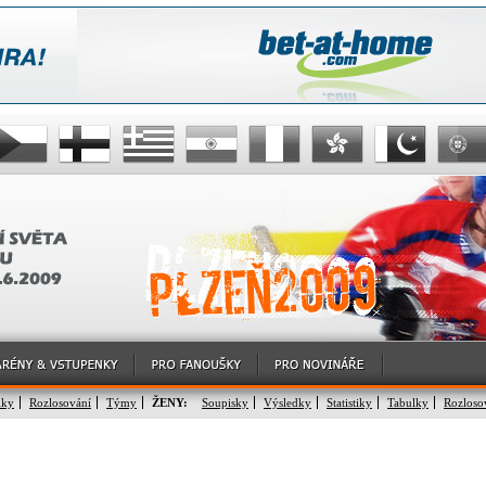
lky
Rozlosování
Týmy
ŽENY:
Soupisky
Výsledky
Statistiky
Tabulky
Rozloso