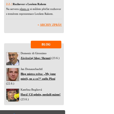
2.2. |
Rozhovor s Leošem Rakem
Na serveru
plzen.cz
si můžete přečíst rozhovor
s trenérem reprezentace Leošem Rakem.
»
ARCHIV ZPRÁV
Domenic di Gironimo
Závěrečný blog: Shrnutí
(23.6.)
Jan Donauschachtl
Blog mistra světa: „My jsme
mistři, no a co?“ znělo Plzní
(22.6.)
Kateřina Bogliová
Hurá! Cíl splněn, medaili máme!
(23.6.)