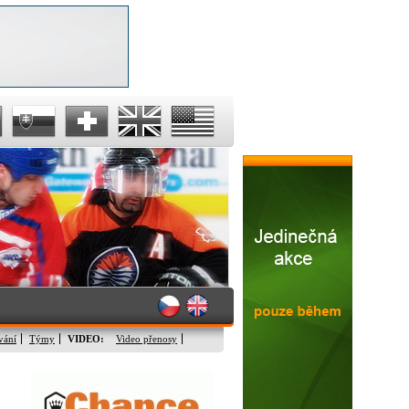
vání
Týmy
VIDEO:
Video přenosy