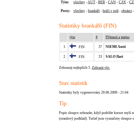
Tým:
všechny
-
AUT
-
BER
-
CAN
-
CAY
-
CZ
Posty:
všechny
-
brankáři
-
hráči v poli
-
obránci
Statistiky brankářů (FIN)
tým
#
Příjmení a jméno
1.
37
NIEMI Antti
FIN
2.
33
SALO Ilari
FIN
Zobrazuji nejlepších 5.
Zobrazit vše.
Stav statistik
Statistiky byly vygenerovány 20.06.2009 - 21:04
Tip
Popis sloupce zobrazíte, když podržíte kurzor myši na
(oranžový podklad). Tučně jsou vyznačeny sloupce se