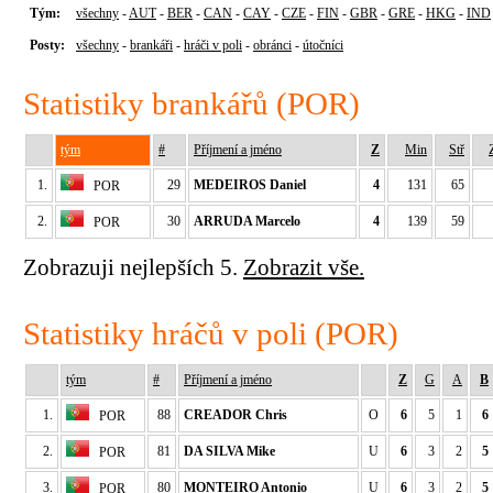
Tým:
všechny
-
AUT
-
BER
-
CAN
-
CAY
-
CZE
-
FIN
-
GBR
-
GRE
-
HKG
-
IND
Posty:
všechny
-
brankáři
-
hráči v poli
-
obránci
-
útočníci
Statistiky brankářů (POR)
tým
#
Příjmení a jméno
Z
Min
Stř
1.
29
MEDEIROS Daniel
4
131
65
POR
2.
30
ARRUDA Marcelo
4
139
59
POR
Zobrazuji nejlepších 5.
Zobrazit vše.
Statistiky hráčů v poli (POR)
tým
#
Příjmení a jméno
Z
G
A
B
1.
88
CREADOR Chris
O
6
5
1
6
POR
2.
81
DA SILVA Mike
U
6
3
2
5
POR
3.
80
MONTEIRO Antonio
U
6
3
2
5
POR