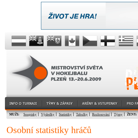
MUŽI:
Soupisky
Výsledky
Statistiky
Tabulky
Rozlosování
Týmy
ŽENY:
Osobní statistiky hráčů