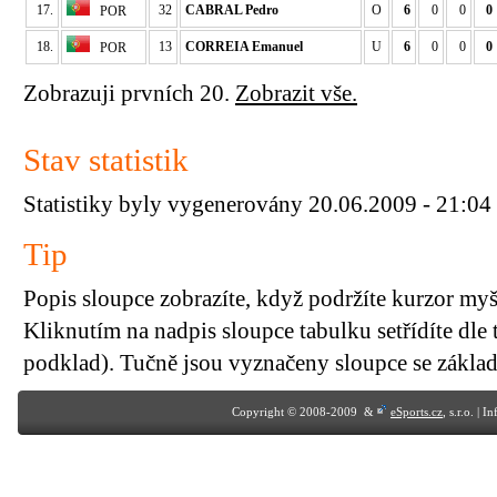
17.
32
CABRAL Pedro
O
6
0
0
0
POR
18.
13
CORREIA Emanuel
U
6
0
0
0
POR
Zobrazuji prvních 20.
Zobrazit vše.
Stav statistik
Statistiky byly vygenerovány 20.06.2009 - 21:04
Tip
Popis sloupce zobrazíte, když podržíte kurzor my
Kliknutím na nadpis sloupce tabulku setřídíte dle 
podklad). Tučně jsou vyznačeny sloupce se základn
Copyright © 2008-2009 &
eSports.cz
, s.r.o. | 