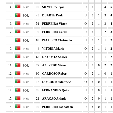
4.
10
SILVEIRA Ryan
U
6
1
4
5
POR
5.
43
DUARTE Paulo
U
6
1
3
4
POR
6.
51
FERREIRA Victor
O
6
1
3
4
POR
7.
9
FERREIRA Carlos
U
6
1
2
3
POR
8.
83
PACHECO Christopher
U
6
1
1
2
POR
9.
4
VITORIA Mario
O
6
1
1
2
POR
10.
68
DA COSTA Shawn
U
6
1
1
2
POR
11.
79
AZEVEDO Victor
U
6
0
2
2
POR
12.
90
CARDOSO Robert
O
6
1
0
1
POR
13.
17
DO COUTO Matthew
O
6
0
1
1
POR
14.
76
FERNANDES Quim
U
6
0
1
1
POR
15.
21
ARAGAO Arlindo
O
6
0
1
1
POR
16.
19
PERREIRA Johnathan
U
6
0
1
1
POR