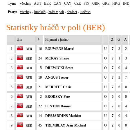
Tým:
všechny
-
AUT
-
BER
-
CAN
-
CAY
-
CZE
-
FIN
-
GBR
-
GRE
-
HKG
-
IND
Posty:
všechny
-
brankáři
-
hráči v poli
-
obránci
-
útočníci
Statistiky hráčů v poli (BER)
tým
#
Příjmení a jméno
Z
G
A
1.
16
BOUWENS Marcel
U
7
3
2
BER
2.
24
MCKAY Shane
O
7
1
3
BER
3.
5
DREWICKI Scott
O
7
0
4
BER
4.
19
ANGUS Trevor
U
7
3
7
BER
5.
21
MERRITT Chris
U
7
6
0
BER
6.
2
BRODSKY Pete
O
6
0
0
BER
7.
22
PENTON Danny
U
7
0
4
BER
8.
14
DESJARDINS Mathieu
U
7
0
4
BER
9.
45
TREMBLAY Jean-Michael
O
2
0
0
BER