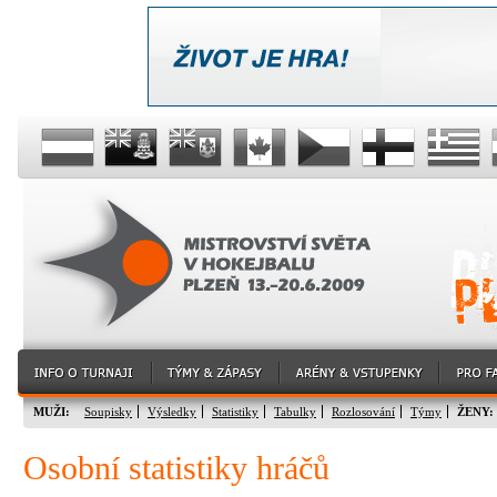
MUŽI:
Soupisky
Výsledky
Statistiky
Tabulky
Rozlosování
Týmy
ŽENY:
Osobní statistiky hráčů