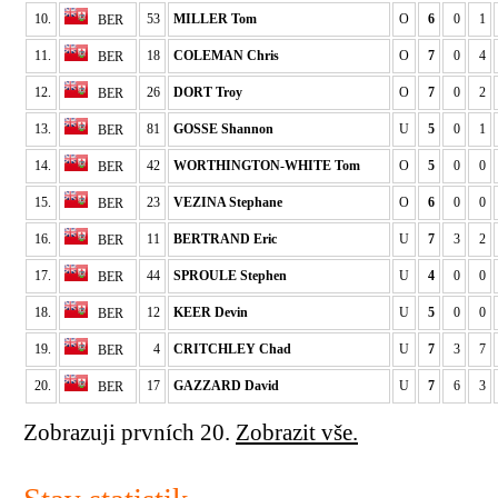
10.
53
MILLER Tom
O
6
0
1
BER
11.
18
COLEMAN Chris
O
7
0
4
BER
12.
26
DORT Troy
O
7
0
2
BER
13.
81
GOSSE Shannon
U
5
0
1
BER
14.
42
WORTHINGTON-WHITE Tom
O
5
0
0
BER
15.
23
VEZINA Stephane
O
6
0
0
BER
16.
11
BERTRAND Eric
U
7
3
2
BER
17.
44
SPROULE Stephen
U
4
0
0
BER
18.
12
KEER Devin
U
5
0
0
BER
19.
4
CRITCHLEY Chad
U
7
3
7
BER
20.
17
GAZZARD David
U
7
6
3
BER
Zobrazuji prvních 20.
Zobrazit vše.