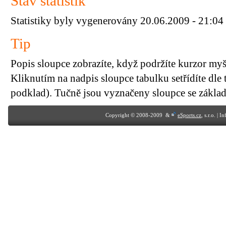
Stav statistik
Statistiky byly vygenerovány 20.06.2009 - 21:04
Tip
Popis sloupce zobrazíte, když podržíte kurzor my
Kliknutím na nadpis sloupce tabulku setřídíte dle 
podklad). Tučně jsou vyznačeny sloupce se základn
Copyright © 2008-2009 &
eSports.cz
, s.r.o. | 