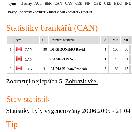
Tým:
všechny
-
AUT
-
BER
-
CAN
-
CAY
-
CZE
-
FIN
-
GBR
-
GRE
-
HKG
-
IND
Posty:
všechny
-
brankáři
-
hráči v poli
-
obránci
-
útočníci
Statistiky brankářů (CAN)
tým
#
Příjmení a jméno
Z
Min
Stř
1.
30
DI GIRONIMO David
4
163
58
CAN
2.
1
CAMERON Scott
1
45
21
CAN
3.
31
AUMAIS Jean-Francois
2
68
15
CAN
Zobrazuji nejlepších 5.
Zobrazit vše.
Stav statistik
Statistiky byly vygenerovány 20.06.2009 - 21:04
Tip