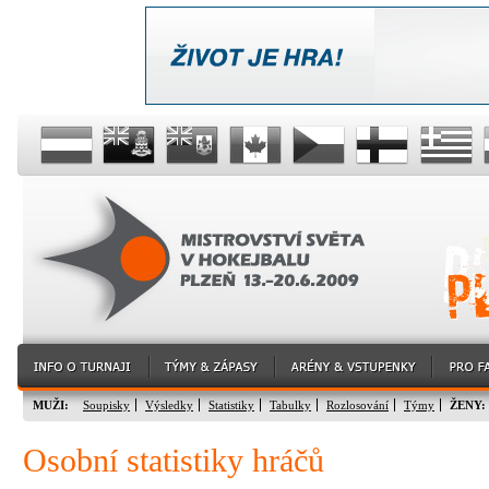
MUŽI:
Soupisky
Výsledky
Statistiky
Tabulky
Rozlosování
Týmy
ŽENY:
Osobní statistiky hráčů