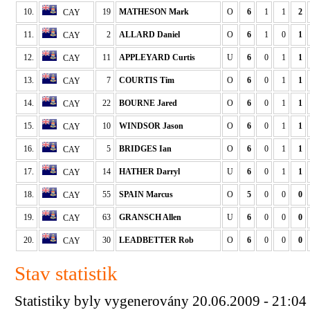
10.
19
MATHESON Mark
O
6
1
1
2
CAY
11.
2
ALLARD Daniel
O
6
1
0
1
CAY
12.
11
APPLEYARD Curtis
U
6
0
1
1
CAY
13.
7
COURTIS Tim
O
6
0
1
1
CAY
14.
22
BOURNE Jared
O
6
0
1
1
CAY
15.
10
WINDSOR Jason
O
6
0
1
1
CAY
16.
5
BRIDGES Ian
O
6
0
1
1
CAY
17.
14
HATHER Darryl
U
6
0
1
1
CAY
18.
55
SPAIN Marcus
O
5
0
0
0
CAY
19.
63
GRANSCH Allen
U
6
0
0
0
CAY
20.
30
LEADBETTER Rob
O
6
0
0
0
CAY
Stav statistik
Statistiky byly vygenerovány 20.06.2009 - 21:04