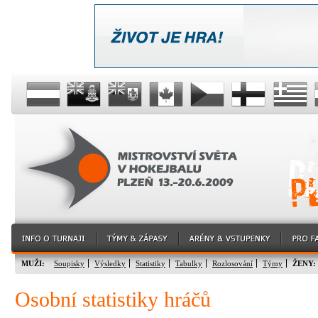
MUŽI:
Soupisky
Výsledky
Statistiky
Tabulky
Rozlosování
Týmy
ŽENY:
Osobní statistiky hráčů