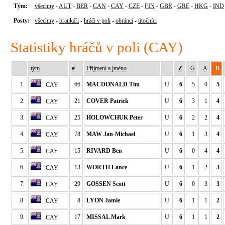
Tým:
všechny
-
AUT
-
BER
-
CAN
-
CAY
-
CZE
-
FIN
-
GBR
-
GRE
-
HKG
-
IND
Posty:
všechny
-
brankáři
-
hráči v poli
-
obránci
-
útočníci
Statistiky hráčů v poli (CAY)
tým
#
Příjmení a jméno
Z
G
A
B
1.
66
MACDONALD Tim
U
6
5
0
5
CAY
2.
21
COVER Patrick
U
6
3
1
4
CAY
3.
25
HOLOWCHUK Peter
U
6
2
2
4
CAY
4.
78
MAW Jan-Michael
U
6
1
3
4
CAY
5.
15
RIVARD Ben
U
6
0
4
4
CAY
6.
13
WORTH Lance
U
6
1
2
3
CAY
7.
29
GOSSEN Scott
U
6
0
3
3
CAY
8.
8
LYON Jamie
U
6
1
1
2
CAY
9.
17
MISSAL Mark
U
6
1
1
2
CAY