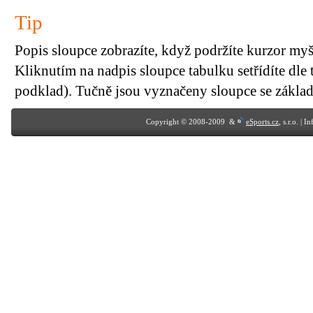
Tip
Popis sloupce zobrazíte, když podržíte kurzor my
Kliknutím na nadpis sloupce tabulku setřídíte dle 
podklad). Tučně jsou vyznačeny sloupce se základn
Copyright © 2008-2009 &
eSports.cz
, s.r.o. | 