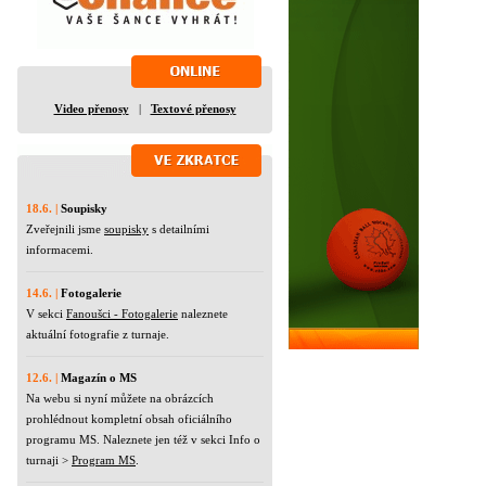
Video přenosy
|
Textové přenosy
18.6. |
Soupisky
Zveřejnili jsme
soupisky
s detailními
informacemi.
14.6. |
Fotogalerie
V sekci
Fanoušci - Fotogalerie
naleznete
aktuální fotografie z turnaje.
12.6. |
Magazín o MS
Na webu si nyní můžete na obrázcích
prohlédnout kompletní obsah oficiálního
programu MS. Naleznete jen též v sekci Info o
turnaji >
Program MS
.