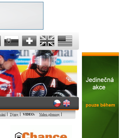
vání
Týmy
VIDEO:
Video přenosy