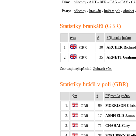
Tým:
všechny
-
AUT
-
BER
-
CAN
-
CAY
-
CZ
Posty:
všechny
-
brankáři
-
hráči v poli
-
obránci
Statistiky brankářů (GBR)
tým
#
Příjmení a jméno
1.
30
ARCHER Richar
GBR
2.
35
ARNETT Graham
GBR
Zobrazuji nejlepších 5.
Zobrazit vše.
Statistiky hráčů v poli (GBR)
tým
#
Příjmení a jméno
1.
99
MORRISON Chris
GBR
2.
17
ASHFIELD James
GBR
3.
71
CHAHAL Gary
GBR
4.
23
PORUBSKY Vladi