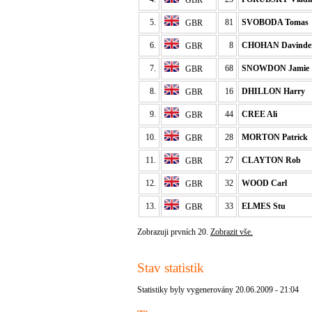
GBR
5.
81
SVOBODA Tomas
GBR
6.
8
CHOHAN Davinde
GBR
7.
68
SNOWDON Jamie
GBR
8.
16
DHILLON Harry
GBR
9.
44
CREE Ali
GBR
10.
28
MORTON Patrick
GBR
11.
27
CLAYTON Rob
GBR
12.
32
WOOD Carl
GBR
13.
33
ELMES Stu
GBR
Zobrazuji prvních 20.
Zobrazit vše.
Stav statistik
Statistiky byly vygenerovány 20.06.2009 - 21:04