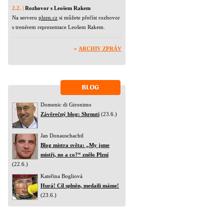
2.2. |
Rozhovor s Leošem Rakem
Na serveru
plzen.cz
si můžete přečíst rozhovor
s trenérem reprezentace Leošem Rakem.
»
ARCHIV ZPRÁV
Domenic di Gironimo
Závěrečný blog: Shrnutí
(23.6.)
Jan Donauschachtl
Blog mistra světa: „My jsme
mistři, no a co?“ znělo Plzní
(22.6.)
Kateřina Bogliová
Hurá! Cíl splněn, medaili máme!
(23.6.)