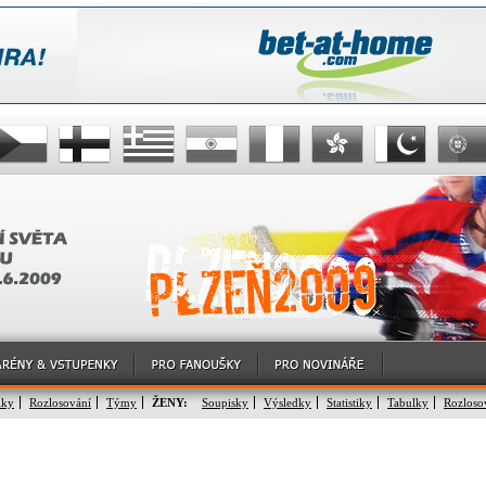
lky
Rozlosování
Týmy
ŽENY:
Soupisky
Výsledky
Statistiky
Tabulky
Rozloso