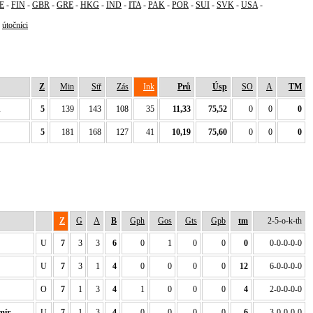
E
-
FIN
-
GBR
-
GRE
-
HKG
-
IND
-
ITA
-
PAK
-
POR
-
SUI
-
SVK
-
USA
-
-
útočníci
Z
Min
Stř
Zás
Ink
Prů
Úsp
SO
A
TM
d
5
139
143
108
35
11,33
75,52
0
0
0
5
181
168
127
41
10,19
75,60
0
0
0
Z
G
A
B
Gph
Gos
Gts
Gpb
tm
2-5-o-k-th
U
7
3
3
6
0
1
0
0
0
0-0-0-0-0
U
7
3
1
4
0
0
0
0
12
6-0-0-0-0
O
7
1
3
4
1
0
0
0
4
2-0-0-0-0
mír
U
7
1
3
4
0
0
0
0
6
3-0-0-0-0