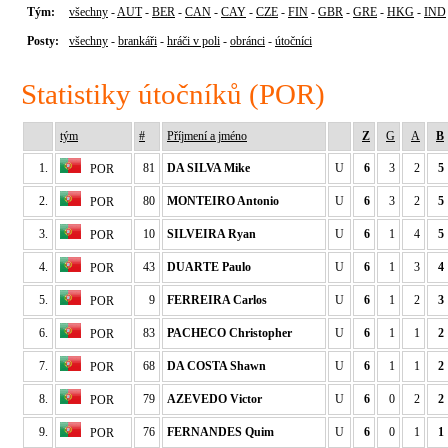
Tým:
všechny
-
AUT
-
BER
-
CAN
-
CAY
-
CZE
-
FIN
-
GBR
-
GRE
-
HKG
-
IND
Posty:
všechny
-
brankáři
-
hráči v poli
-
obránci
-
útočníci
Statistiky útočníků (POR)
tým
#
Příjmení a jméno
Z
G
A
B
1.
81
DA SILVA Mike
U
6
3
2
5
POR
2.
80
MONTEIRO Antonio
U
6
3
2
5
POR
3.
10
SILVEIRA Ryan
U
6
1
4
5
POR
4.
43
DUARTE Paulo
U
6
1
3
4
POR
5.
9
FERREIRA Carlos
U
6
1
2
3
POR
6.
83
PACHECO Christopher
U
6
1
1
2
POR
7.
68
DA COSTA Shawn
U
6
1
1
2
POR
8.
79
AZEVEDO Victor
U
6
0
2
2
POR
9.
76
FERNANDES Quim
U
6
0
1
1
POR