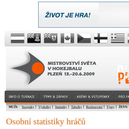
MUŽI:
Soupisky
Výsledky
Statistiky
Tabulky
Rozlosování
Týmy
ŽENY:
Osobní statistiky hráčů