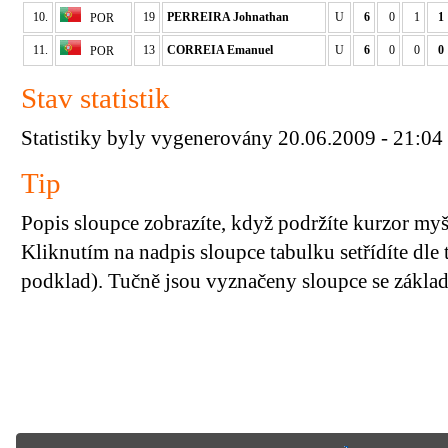
10.
19
PERREIRA Johnathan
U
6
0
1
1
POR
11.
13
CORREIA Emanuel
U
6
0
0
0
POR
Stav statistik
Statistiky byly vygenerovány 20.06.2009 - 21:04
Tip
Popis sloupce zobrazíte, když podržíte kurzor my
Kliknutím na nadpis sloupce tabulku setřídíte dle 
podklad). Tučně jsou vyznačeny sloupce se základn