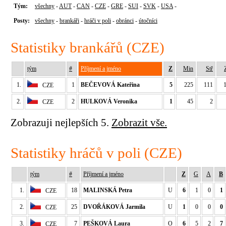
Tým:
všechny
-
AUT
-
CAN
-
CZE
-
GRE
-
SUI
-
SVK
-
USA
-
Posty:
všechny
-
brankáři
-
hráči v poli
-
obránci
-
útočníci
Statistiky brankářů (CZE)
tým
#
Příjmení a jméno
Z
Min
Stř
1.
1
BEČEVOVÁ Kateřina
5
225
111
CZE
2.
2
HULKOVÁ Veronika
1
45
2
CZE
Zobrazuji nejlepších 5.
Zobrazit vše.
Statistiky hráčů v poli (CZE)
tým
#
Příjmení a jméno
Z
G
A
B
1.
18
MALINSKÁ Petra
U
6
1
0
1
CZE
2.
25
DVOŘÁKOVÁ Jarmila
U
1
0
0
0
CZE
3.
7
PEŠKOVÁ Laura
O
6
5
2
7
CZE