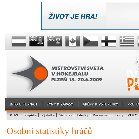
MUŽI:
Soupisky
Výsledky
Statistiky
Tabulky
Rozlosování
Týmy
ŽENY:
Osobní statistiky hráčů