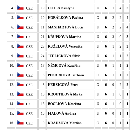
4.
19
OUTLÁ Kristýna
U
6
1
4
5
CZE
5.
10
HORÁLKOVÁ Pavlína
O
6
2
2
4
CZE
6.
11
MANHARTOVÁ Lucie
U
6
2
2
4
CZE
7.
21
KŘUPKOVÁ Martina
U
6
3
0
3
CZE
8.
23
KUŽELOVÁ Veronika
U
6
1
2
3
CZE
9.
24
JEDLIČKOVÁ Silvie
U
6
1
1
2
CZE
10.
17
NĚMCOVÁ Kateřina
U
6
1
1
2
CZE
11.
6
PEKÁRKOVÁ Barbora
O
6
1
1
2
CZE
12.
8
HERZIGOVÁ Petra
O
6
0
2
2
CZE
13.
16
KROUTILOVÁ Mirka
U
6
1
0
1
CZE
14.
13
BOGLIOVÁ Kateřina
U
6
1
0
1
CZE
15.
15
FIALOVÁ Andrea
U
6
0
1
1
CZE
16.
9
KRAUZOVÁ Martina
O
6
0
1
1
CZE