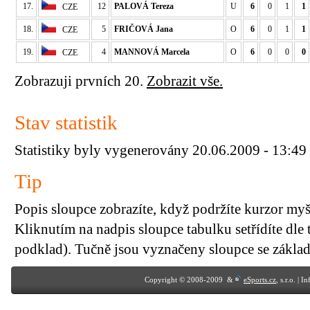
17.
12
PALOVÁ Tereza
U
6
0
1
1
CZE
18.
5
FRIČOVÁ Jana
O
6
0
1
1
CZE
19.
4
MANNOVÁ Marcela
O
6
0
0
0
CZE
Zobrazuji prvních 20.
Zobrazit vše.
Stav statistik
Statistiky byly vygenerovány 20.06.2009 - 13:49
Tip
Popis sloupce zobrazíte, když podržíte kurzor my
Kliknutím na nadpis sloupce tabulku setřídíte dle 
podklad). Tučně jsou vyznačeny sloupce se základn
Copyright © 2008-2009 &
eSports.cz
, s.r.o. | 