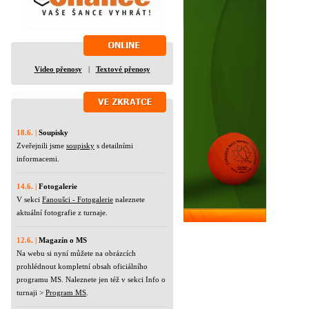
Video přenosy
|
Textové přenosy
18.6. |
Soupisky
Zveřejnili jsme
soupisky
s detailními
informacemi.
14.6. |
Fotogalerie
V sekci
Fanoušci - Fotogalerie
naleznete
aktuální fotografie z turnaje.
12.6. |
Magazín o MS
Na webu si nyní můžete na obrázcích
prohlédnout kompletní obsah oficiálního
programu MS. Naleznete jen též v sekci Info o
turnaji >
Program MS
.