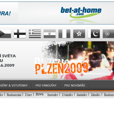
lky
Rozlosování
Týmy
ŽENY:
Soupisky
Výsledky
Statistiky
Tabulky
Rozloso