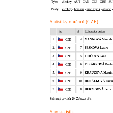
Tým:
všechny
-
AUT
-
CAN
-
CZE
-
GRE
-
SU
Posty:
všechny
-
brankáři
-
hráči v poli
-
obránci
Statistiky obránců (CZE)
tým
#
Příjmení a jméno
1.
4
MANNOVÁ Marcela
CZE
2.
7
PEŠKOVÁ Laura
CZE
3.
5
FRIČOVÁ Jana
CZE
4.
6
PEKÁRKOVÁ Barbo
CZE
5.
9
KRAUZOVÁ Martin
CZE
6.
10
HORÁLKOVÁ Pavlí
CZE
7.
8
HERZIGOVÁ Petra
CZE
Zobrazuji prvních 20.
Zobrazit vše.
Stav statistik