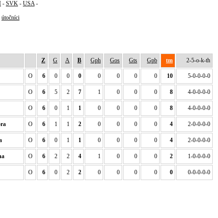
I
-
SVK
-
USA
-
-
útočníci
Z
G
A
B
Gph
Gos
Gts
Gpb
tm
2-5-o-k-th
O
6
0
0
0
0
0
0
0
10
5-0-0-0-0
O
6
5
2
7
1
0
0
0
8
4-0-0-0-0
O
6
0
1
1
0
0
0
0
8
4-0-0-0-0
ra
O
6
1
1
2
0
0
0
0
4
2-0-0-0-0
a
O
6
0
1
1
0
0
0
0
4
2-0-0-0-0
na
O
6
2
2
4
1
0
0
0
2
1-0-0-0-0
O
6
0
2
2
0
0
0
0
0
0-0-0-0-0