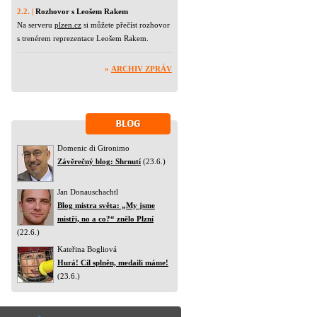
2.2. |
Rozhovor s Leošem Rakem
Na serveru
plzen.cz
si můžete přečíst rozhovor
s trenérem reprezentace Leošem Rakem.
»
ARCHIV ZPRÁV
Domenic di Gironimo
Závěrečný blog: Shrnutí
(23.6.)
Jan Donauschachtl
Blog mistra světa: „My jsme
mistři, no a co?“ znělo Plzní
(22.6.)
Kateřina Bogliová
Hurá! Cíl splněn, medaili máme!
(23.6.)