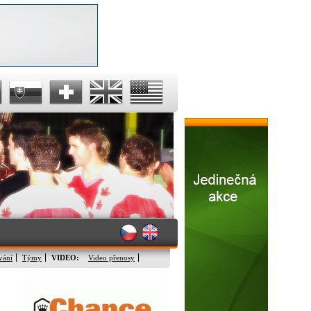
vání
Týmy
VIDEO:
Video přenosy