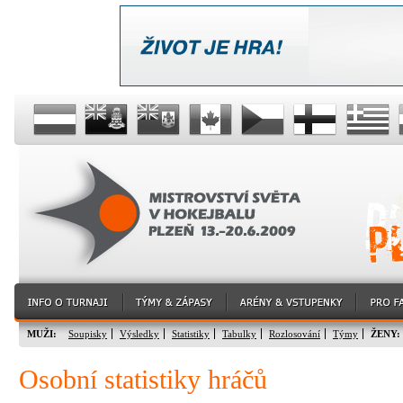
MUŽI:
Soupisky
Výsledky
Statistiky
Tabulky
Rozlosování
Týmy
ŽENY:
Osobní statistiky hráčů