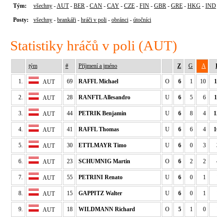
Tým:
všechny
-
AUT
-
BER
-
CAN
-
CAY
-
CZE
-
FIN
-
GBR
-
GRE
-
HKG
-
IND
Posty:
všechny
-
brankáři
-
hráči v poli
-
obránci
-
útočníci
Statistiky hráčů v poli (AUT)
tým
#
Příjmení a jméno
Z
G
A
1.
69
RAFFL Michael
O
6
1
10
1
AUT
2.
28
RANFTL Allesandro
U
6
5
6
1
AUT
3.
44
PETRIK Benjamin
U
6
8
4
1
AUT
4.
41
RAFFL Thomas
U
6
6
4
1
AUT
5.
30
ETTLMAYR Timo
U
6
0
3
AUT
6.
23
SCHUMNIG Martin
O
6
2
2
AUT
7.
55
PETRINI Renato
U
6
0
1
AUT
8.
15
GAPPITZ Walter
U
6
0
1
AUT
9.
18
WILDMANN Richard
O
5
1
0
AUT