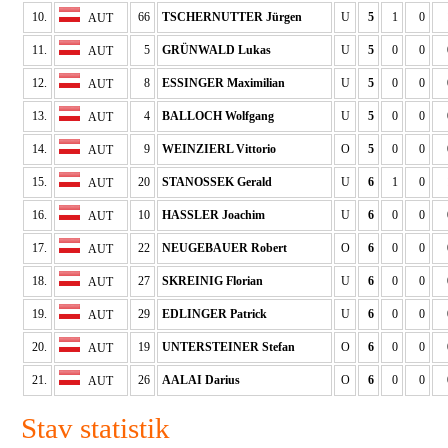
10.
66
TSCHERNUTTER Jürgen
U
5
1
0
AUT
11.
5
GRÜNWALD Lukas
U
5
0
0
AUT
12.
8
ESSINGER Maximilian
U
5
0
0
AUT
13.
4
BALLOCH Wolfgang
U
5
0
0
AUT
14.
9
WEINZIERL Vittorio
O
5
0
0
AUT
15.
20
STANOSSEK Gerald
U
6
1
0
AUT
16.
10
HASSLER Joachim
U
6
0
0
AUT
17.
22
NEUGEBAUER Robert
O
6
0
0
AUT
18.
27
SKREINIG Florian
U
6
0
0
AUT
19.
29
EDLINGER Patrick
U
6
0
0
AUT
20.
19
UNTERSTEINER Stefan
O
6
0
0
AUT
21.
26
AALAI Darius
O
6
0
0
AUT
Stav statistik