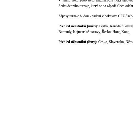
V lednu roku 2006 bylo mezinárodní hokejbalovou 
Sedmidenního turnaje, který se na západě Čech odehr
Zápasy turnaje budou k vidění v hokejové ČEZ Aréně
Přehled účastníků (muži):
Česko, Kanada, Slovensk
Bermudy, Kajmanské ostrovy, Řecko, Hong Kong
Přehled účastníků (ženy):
Česko, Slovensko, Něme