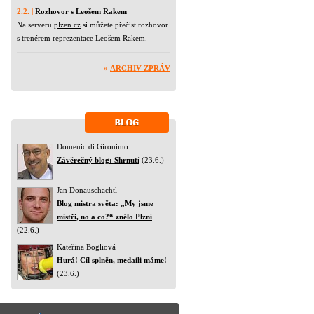
2.2. |
Rozhovor s Leošem Rakem
Na serveru
plzen.cz
si můžete přečíst rozhovor
s trenérem reprezentace Leošem Rakem.
»
ARCHIV ZPRÁV
Domenic di Gironimo
Závěrečný blog: Shrnutí
(23.6.)
Jan Donauschachtl
Blog mistra světa: „My jsme
mistři, no a co?“ znělo Plzní
(22.6.)
Kateřina Bogliová
Hurá! Cíl splněn, medaili máme!
(23.6.)