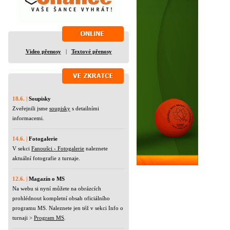
Video přenosy
|
Textové přenosy
18.6. |
Soupisky
Zveřejnili jsme
soupisky
s detailními
informacemi.
14.6. |
Fotogalerie
V sekci
Fanoušci - Fotogalerie
naleznete
aktuální fotografie z turnaje.
12.6. |
Magazín o MS
Na webu si nyní můžete na obrázcích
prohlédnout kompletní obsah oficiálního
programu MS. Naleznete jen též v sekci Info o
turnaji >
Program MS
.