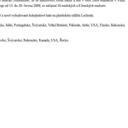
federací rozhodnuto, že se mistrovství světa mužů a žen v roce 2009 uskuteční v Plzni.
aje od 13. do 20. června 2009, se zúčastní 16 mužských a 8 ženských mužstev.
 a nově vybudované hokejbalové hale na plzeňském sídlišti Lochotín.
o, Itálie, Portugalsko, Švýcarsko, Velká Británie, Pákistán, Indie, USA, Finsko, Rakousko,
cko, Švýcarsko, Rakousko, Kanada, USA, Řecko