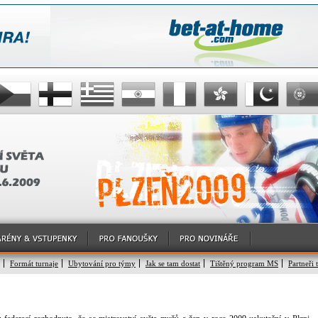
Formát turnaje
Ubytování pro týmy
Jak se tam dostat
Tištěný program MS
Partneři 