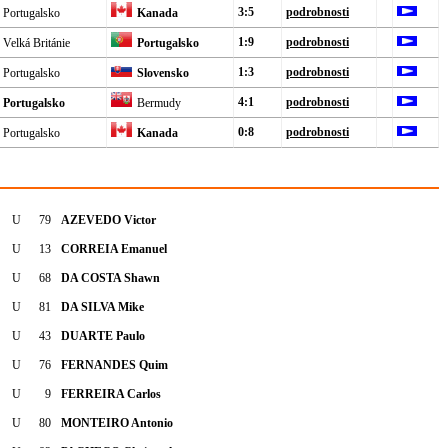
3:5
podrobnosti
Portugalsko
Kanada
1:9
podrobnosti
Velká Británie
Portugalsko
1:3
podrobnosti
Portugalsko
Slovensko
4:1
podrobnosti
Portugalsko
Bermudy
0:8
podrobnosti
Portugalsko
Kanada
U
79
AZEVEDO Victor
U
13
CORREIA Emanuel
U
68
DA COSTA Shawn
U
81
DA SILVA Mike
U
43
DUARTE Paulo
U
76
FERNANDES Quim
U
9
FERREIRA Carlos
U
80
MONTEIRO Antonio