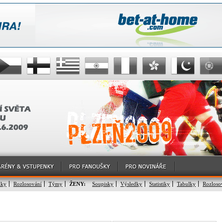
lky
Rozlosování
Týmy
ŽENY:
Soupisky
Výsledky
Statistiky
Tabulky
Rozloso