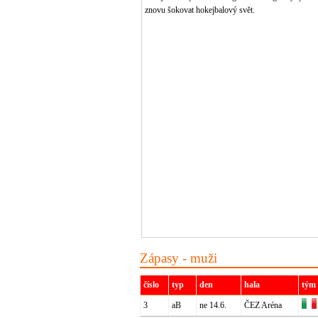
znovu šokovat hokejbalový svět.
Zápasy - muži
číslo
typ
den
hala
tým
3
aB
ne 14.6.
ČEZ Aréna