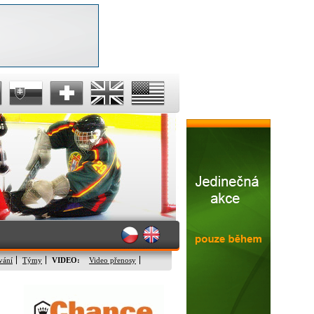
vání
Týmy
VIDEO:
Video přenosy