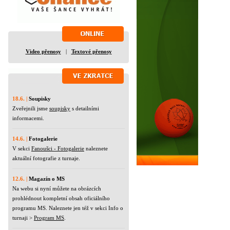
Video přenosy
|
Textové přenosy
18.6. |
Soupisky
Zveřejnili jsme
soupisky
s detailními
informacemi.
14.6. |
Fotogalerie
V sekci
Fanoušci - Fotogalerie
naleznete
aktuální fotografie z turnaje.
12.6. |
Magazín o MS
Na webu si nyní můžete na obrázcích
prohlédnout kompletní obsah oficiálního
programu MS. Naleznete jen též v sekci Info o
turnaji >
Program MS
.