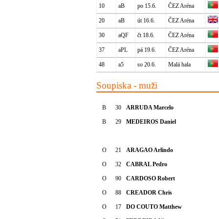
10
aB
po 15.6.
ČEZ Aréna
20
aB
út 16.6.
ČEZ Aréna
30
aQF
čt 18.6.
ČEZ Aréna
37
aPL
pá 19.6.
ČEZ Aréna
48
a5
so 20.6.
Malá hala
Soupiska - muži
B
30
ARRUDA Marcelo
B
29
MEDEIROS Daniel
O
21
ARAGAO Arlindo
O
32
CABRAL Pedro
O
90
CARDOSO Robert
O
88
CREADOR Chris
O
17
DO COUTO Matthew