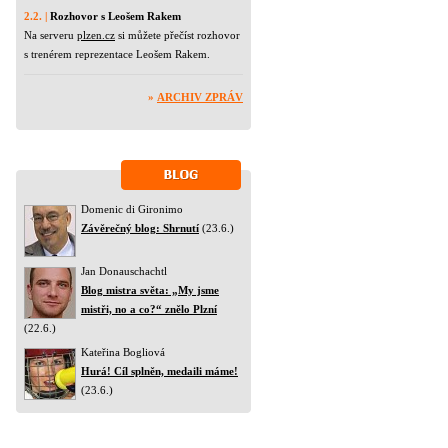
2.2. |
Rozhovor s Leošem Rakem
Na serveru
plzen.cz
si můžete přečíst rozhovor
s trenérem reprezentace Leošem Rakem.
»
ARCHIV ZPRÁV
Domenic di Gironimo
Závěrečný blog: Shrnutí
(23.6.)
Jan Donauschachtl
Blog mistra světa: „My jsme
mistři, no a co?“ znělo Plzní
(22.6.)
Kateřina Bogliová
Hurá! Cíl splněn, medaili máme!
(23.6.)