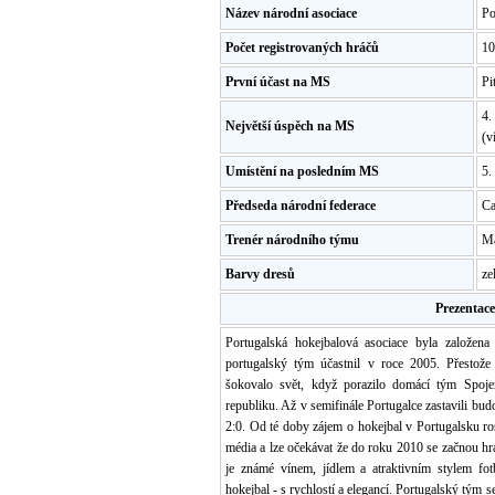
Název národní asociace
Po
Počet registrovaných hráčů
10
První účast na MS
Pi
4.
Největší úspěch na MS
(v
Umístění na posledním MS
5.
Předseda národní federace
Ca
Trenér národního týmu
Ma
Barvy dresů
ze
Prezentac
Portugalská hokejbalová asociace byla založena
portugalský tým účastnil v roce 2005. Přesto
šokovalo svět, když porazilo domácí tým Spoje
republiku. Až v semifinále Portugalce zastavili b
2:0. Od té doby zájem o hokejbal v Portugalsku ro
média a lze očekávat že do roku 2010 se začnou hr
je známé vínem, jídlem a atraktivním stylem fotb
hokejbal - s rychlostí a elegancí. Portugalský tým 