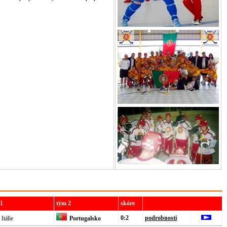
 1
tým 2
skóre
0:2
podrobnosti
Itálie
Portugalsko