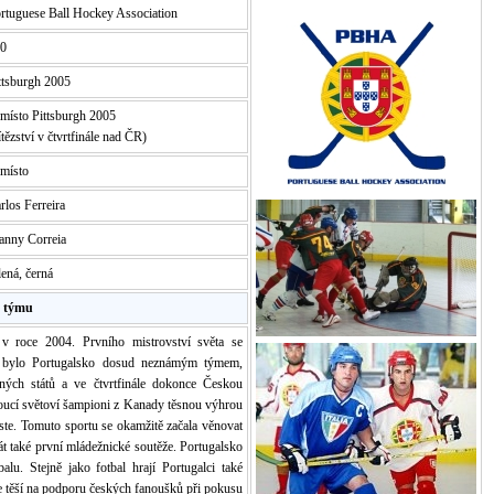
rtuguese Ball Hockey Association
0
ttsburgh 2005
 místo Pittsburgh 2005
ítězství v čtvrtfinále nad ČR)
 místo
rlos Ferreira
nny Correia
lená, černá
e týmu
 v roce 2004. Prvního mistrovství světa se
že bylo Portugalsko dosud neznámým týmem,
ných států a ve čtvrtfinále dokonce Českou
udoucí světoví šampioni z Kanady těsnou výhrou
ste. Tomuto sportu se okamžitě začala věnovat
át také první mládežnické soutěže. Portugalsko
alu. Stejně jako fotbal hrají Portugalci také
se těší na podporu českých fanoušků při pokusu