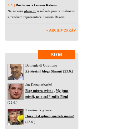
2.2. |
Rozhovor s Leošem Rakem
Na serveru
plzen.cz
si můžete přečíst rozhovor
s trenérem reprezentace Leošem Rakem.
»
ARCHIV ZPRÁV
Domenic di Gironimo
Závěrečný blog: Shrnutí
(23.6.)
Jan Donauschachtl
Blog mistra světa: „My jsme
mistři, no a co?“ znělo Plzní
(22.6.)
Kateřina Bogliová
Hurá! Cíl splněn, medaili máme!
(23.6.)