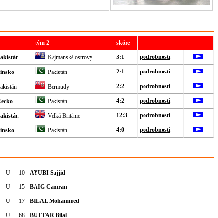
tým 2
skóre
3:1
podrobnosti
akistán
Kajmanské ostrovy
2:1
podrobnosti
insko
Pakistán
2:2
podrobnosti
akistán
Bermudy
4:2
podrobnosti
Řecko
Pakistán
12:3
podrobnosti
akistán
Velká Británie
4:0
podrobnosti
insko
Pakistán
U
10
AYUBI Sajjid
U
15
BAIG Camran
U
17
BILAL Mohammed
U
68
BUTTAR Bilal