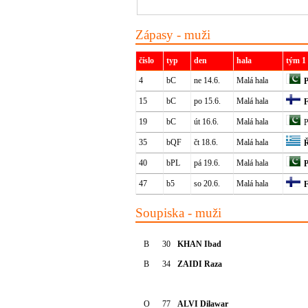
Zápasy - muži
číslo
typ
den
hala
tým 1
4
bC
ne 14.6.
Malá hala
P
15
bC
po 15.6.
Malá hala
F
19
bC
út 16.6.
Malá hala
P
35
bQF
čt 18.6.
Malá hala
40
bPL
pá 19.6.
Malá hala
P
47
b5
so 20.6.
Malá hala
F
Soupiska - muži
B
30
KHAN Ibad
B
34
ZAIDI Raza
O
77
ALVI Dilawar