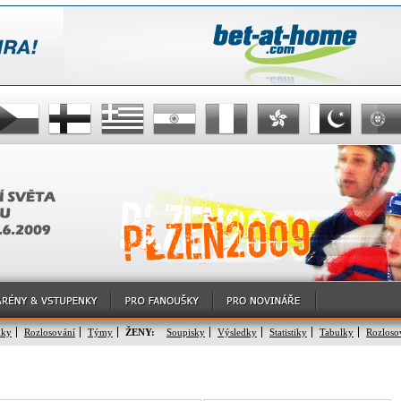
lky
Rozlosování
Týmy
ŽENY:
Soupisky
Výsledky
Statistiky
Tabulky
Rozloso