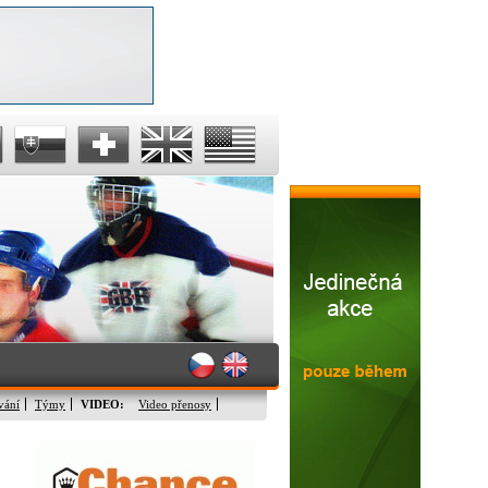
vání
Týmy
VIDEO:
Video přenosy