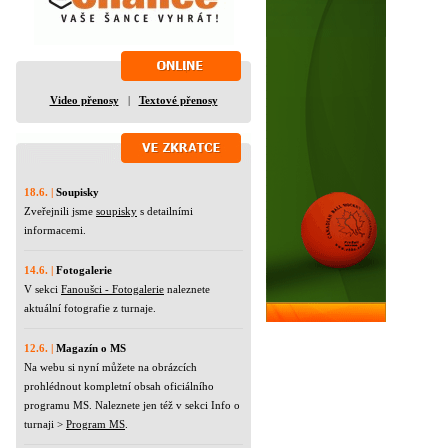
Video přenosy
|
Textové přenosy
18.6. |
Soupisky
Zveřejnili jsme
soupisky
s detailními
informacemi.
14.6. |
Fotogalerie
V sekci
Fanoušci - Fotogalerie
naleznete
aktuální fotografie z turnaje.
12.6. |
Magazín o MS
Na webu si nyní můžete na obrázcích
prohlédnout kompletní obsah oficiálního
programu MS. Naleznete jen též v sekci Info o
turnaji >
Program MS
.