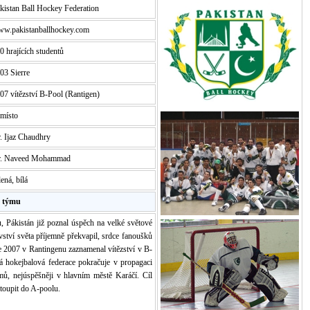
kistan Ball Hockey Federation
w.pakistanballhockey.com
0 hrajících studentů
03 Sierre
07 vítězství B-Pool (Rantigen)
 místo
. Ijaz Chaudhry
. Naveed Mohammad
lená, bílá
e týmu
, Pákistán již poznal úspěch na velké světové
ovství světa příjemně překvapil, srdce fanoušků
ce 2007 v Rantingenu zaznamenal vítězství v B-
ká hokejbalová federace pokračuje v propagaci
ýmů, nejúspěšněji v hlavním městě Karáčí. Cíl
toupit do A-poolu.