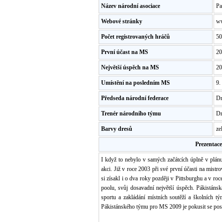
Název národní asociace
Pa
Webové stránky
ww
Počet registrovaných hráčů
50
První účast na MS
20
Největší úspěch na MS
20
Umístění na posledním MS
9.
Předseda národní federace
Dr
Trenér národního týmu
Dr
Barvy dresů
ze
Prezentac
I když to nebylo v samých začátcích úplně v plánu
akci. Již v roce 2003 při své první účasti na mistr
si zísakl i o dva roky později v Pittsburghu a v ro
poolu, svůj dosavadní největší úspěch. Pákistáns
sportu a zakládání místních soutěží a školních t
Pákistánského týmu pro MS 2009 je pokusit se pos