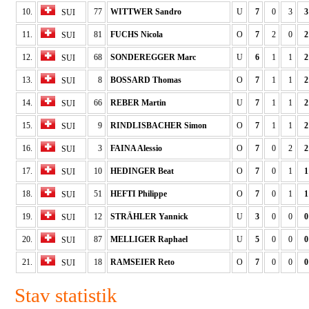
10.
77
WITTWER Sandro
U
7
0
3
3
SUI
11.
81
FUCHS Nicola
O
7
2
0
2
SUI
12.
68
SONDEREGGER Marc
U
6
1
1
2
SUI
13.
8
BOSSARD Thomas
O
7
1
1
2
SUI
14.
66
REBER Martin
U
7
1
1
2
SUI
15.
9
RINDLISBACHER Simon
O
7
1
1
2
SUI
16.
3
FAINA Alessio
O
7
0
2
2
SUI
17.
10
HEDINGER Beat
O
7
0
1
1
SUI
18.
51
HEFTI Philippe
O
7
0
1
1
SUI
19.
12
STRÄHLER Yannick
U
3
0
0
0
SUI
20.
87
MELLIGER Raphael
U
5
0
0
0
SUI
21.
18
RAMSEIER Reto
O
7
0
0
0
SUI
Stav statistik