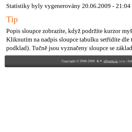
Statistiky byly vygenerovány 20.06.2009 - 21:04
Tip
Popis sloupce zobrazíte, když podržíte kurzor my
Kliknutím na nadpis sloupce tabulku setřídíte dle 
podklad). Tučně jsou vyznačeny sloupce se základn
Copyright © 2008-2009 &
eSports.cz
, s.r.o. | 