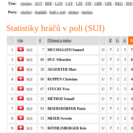
Tým:
všechny
-
AUT
-
BER
-
CAN
-
CAY
-
CZE
-
FIN
-
GBR
-
GRE
-
HKG
-
IND
Posty:
všechny
-
brankáři
-
hráči v poli
-
obránci
-
útočníci
Statistiky hráčů v poli (SUI)
tým
#
Příjmení a jméno
Z
G
A
B
1.
7
MUCHAGATO Samuel
O
7
2
5
7
SUI
2.
80
DUC Sébastien
U
7
3
3
6
SUI
3.
28
AEGERTER Marc
U
7
2
2
4
SUI
4.
90
RUPPEN Christian
U
7
2
2
4
SUI
5.
67
STUCKI Yves
U
7
1
3
4
SUI
6.
22
MÉTROZ Ismaël
U
7
2
1
3
SUI
7.
93
BEIERSDÖRFER Patric
U
7
1
2
3
SUI
8.
55
MEIER Severin
U
7
1
2
3
SUI
9.
71
RÖTHLISBERGER Kris
U
7
1
2
3
SUI