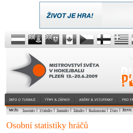
MUŽI:
Soupisky
Výsledky
Statistiky
Tabulky
Rozlosování
Týmy
ŽENY:
Osobní statistiky hráčů