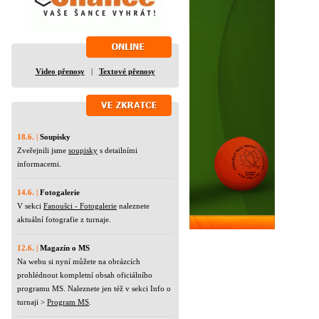
Video přenosy
|
Textové přenosy
18.6. |
Soupisky
Zveřejnili jsme
soupisky
s detailními
informacemi.
14.6. |
Fotogalerie
V sekci
Fanoušci - Fotogalerie
naleznete
aktuální fotografie z turnaje.
12.6. |
Magazín o MS
Na webu si nyní můžete na obrázcích
prohlédnout kompletní obsah oficiálního
programu MS. Naleznete jen též v sekci Info o
turnaji >
Program MS
.