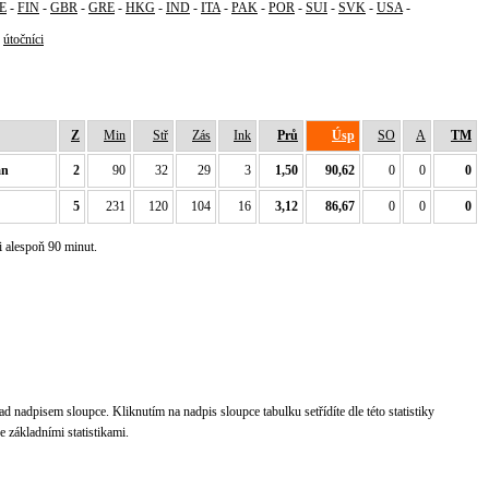
E
-
FIN
-
GBR
-
GRE
-
HKG
-
IND
-
ITA
-
PAK
-
POR
-
SUI
-
SVK
-
USA
-
-
útočníci
Z
Min
Stř
Zás
Ink
Prů
Úsp
SO
A
TM
an
2
90
32
29
3
1,50
90,62
0
0
0
5
231
120
104
16
3,12
86,67
0
0
0
i alespoň 90 minut.
d nadpisem sloupce. Kliknutím na nadpis sloupce tabulku setřídíte dle této statistiky
 základními statistikami.