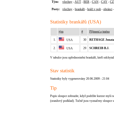
Tým:
všechny
-
AUT
-
BER
-
CAN
-
CAY
-
CZ
Posty:
všechny
-
brankáři
-
hráči v poli
-
obránci
Statistiky brankářů (USA)
tým
#
Příjmení a jméno
1.
30
RETHAGE Jonat
USA
2.
29
SCHREIB B.J.
USA
V tabulce jsou upřednostněni brankáři, kteří odchytal
Stav statistik
Statistiky byly vygenerovány 20.06.2009 - 21:04
Tip
Popis sloupce zobrazíte, když podržíte kurzor myši na
(oranžový podklad). Tučně jsou vyznačeny sloupce se