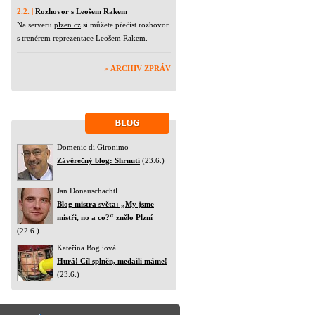
2.2. |
Rozhovor s Leošem Rakem
Na serveru
plzen.cz
si můžete přečíst rozhovor
s trenérem reprezentace Leošem Rakem.
»
ARCHIV ZPRÁV
Domenic di Gironimo
Závěrečný blog: Shrnutí
(23.6.)
Jan Donauschachtl
Blog mistra světa: „My jsme
mistři, no a co?“ znělo Plzní
(22.6.)
Kateřina Bogliová
Hurá! Cíl splněn, medaili máme!
(23.6.)