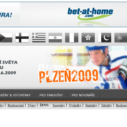
lky
Rozlosování
Týmy
ŽENY:
Soupisky
Výsledky
Statistiky
Tabulky
Rozloso