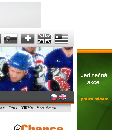
vání
Týmy
VIDEO:
Video přenosy