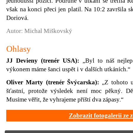
jednodušší pozici. Podruhé v utkání se trefila 
však na konci přeci jen platil. Na 10:2 završila
Doriová.
Autor: Michal Miškovský
Ohlasy
JJ Devieny (trenér USA):
„Byl to náš nejlepš
výkonem máme šanci uspět i v dalších utkáních.“
Oliver Marty (trenér Švýcarska):
„Z tohoto u
šťastní, protože výsledek není moc pěkný. Dě
Musíme věřit, že vyhrajeme příští dva zápasy.“
Zobrazit fotogalerii ze 