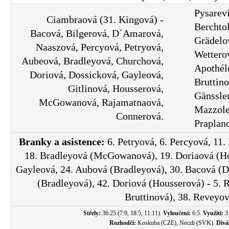
Pysarevi
Ciambraová (31. Kingová) -
Berchto
Bacová, Bilgerová, D´Amarová,
Grädelo
Naaszová, Percyová, Petryová,
Wettero
Aubeová, Bradleyová, Churchová,
Apothél
Doriová, Dossicková, Gayleová,
Bruttino
Gitlinová, Housserová,
Gänsslen
McGowanová, Rajamatnaová,
Mazzole
Connerová.
Praplan
Branky a asistence:
6. Petryová, 6. Percyová, 11.
18. Bradleyová (McGowanová), 19. Doriaová (Ho
Gayleová, 24. Aubová (Bradleyová), 30. Bacová (
(Bradleyová), 42. Doriová (Housserová) - 5. 
Bruttinová), 38. Reveyo
Střely:
36:25 (7:9, 18:5, 11:11).
Vyloučení:
6:5.
Využití:
3
Rozhodčí:
Koskuba (CZE), Neczli (SVK).
Divá