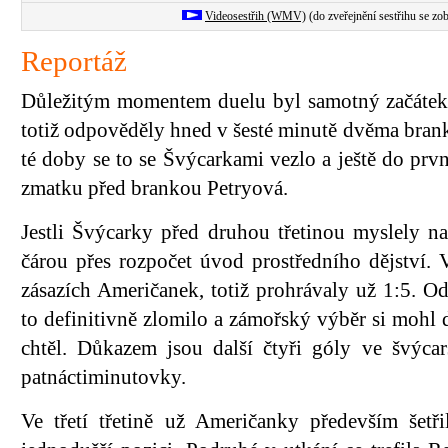
Videosestřih (WMV)
(do zveřejnění sestřihu se zob
Reportáž
Důležitým momentem duelu byl samotný začátek
totiž odpověděly hned v šesté minutě dvěma bra
té doby se to se Švýcarkami vezlo a ještě do prv
zmatku před brankou Petryová.
Jestli Švýcarky před druhou třetinou myslely na
čárou přes rozpočet úvod prostředního dějství. 
zásazích Američanek, totiž prohrávaly už 1:5. O
to definitivně zlomilo a zámořský výběr si mohl dě
chtěl. Důkazem jsou další čtyři góly ve švýcar
patnáctiminutovky.
Ve třetí třetině už Američanky především šetř