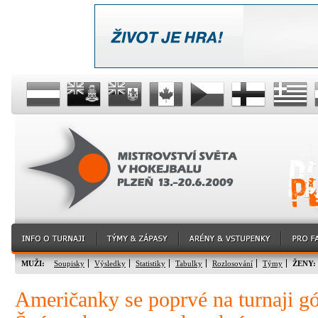
MUŽI:
Soupisky
Výsledky
Statistiky
Tabulky
Rozlosování
Týmy
ŽENY:
Američanky se poprvé na turnaji gól