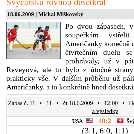
Švýcarsku rovnou desetkrát
18.06.2009 | Michal Miškovský
Po dvou zápasech, v
soupeřkám vstřeli
Američanky konečně d
čtvrtečním duelu s
prohrávaly, už v pát
Reveyová, ale to bylo z útočné strany
prakticky vše. V dalším průběhu už pál
Američanky, a to konkrétně hned desetkrá
Zápas č. 11 • 11 • čt 18.6.2009 • 12:00 • H
a výsledky
10:2
USA
Šv
(3:1, 6:0, 1:1)