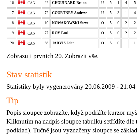
16.
22
CHOUINARD Bruno
U
5
1
4
5
CAN
17.
72
COURTNEY Andrew
U
5
3
1
4
CAN
18.
10
NOWAKOWSKI Steve
O
5
0
2
2
CAN
19.
77
ROY Paul
O
5
0
2
2
CAN
20.
66
JARVIS John
O
5
0
1
1
CAN
Zobrazuji prvních 20.
Zobrazit vše.
Stav statistik
Statistiky byly vygenerovány 20.06.2009 - 21:04
Tip
Popis sloupce zobrazíte, když podržíte kurzor my
Kliknutím na nadpis sloupce tabulku setřídíte dle 
podklad). Tučně jsou vyznačeny sloupce se základn