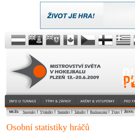
MUŽI:
Soupisky
Výsledky
Statistiky
Tabulky
Rozlosování
Týmy
ŽENY:
Osobní statistiky hráčů