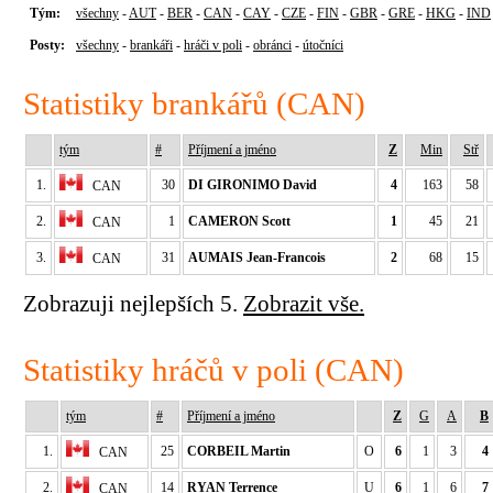
Tým:
všechny
-
AUT
-
BER
-
CAN
-
CAY
-
CZE
-
FIN
-
GBR
-
GRE
-
HKG
-
IND
Posty:
všechny
-
brankáři
-
hráči v poli
-
obránci
-
útočníci
Statistiky brankářů (CAN)
tým
#
Příjmení a jméno
Z
Min
Stř
1.
30
DI GIRONIMO David
4
163
58
CAN
2.
1
CAMERON Scott
1
45
21
CAN
3.
31
AUMAIS Jean-Francois
2
68
15
CAN
Zobrazuji nejlepších 5.
Zobrazit vše.
Statistiky hráčů v poli (CAN)
tým
#
Příjmení a jméno
Z
G
A
B
1.
25
CORBEIL Martin
O
6
1
3
4
CAN
2.
14
RYAN Terrence
U
6
1
6
7
CAN