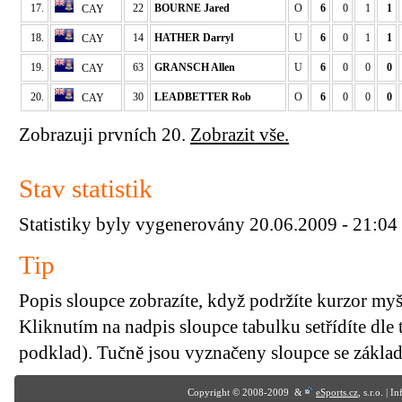
17.
22
BOURNE Jared
O
6
0
1
1
CAY
18.
14
HATHER Darryl
U
6
0
1
1
CAY
19.
63
GRANSCH Allen
U
6
0
0
0
CAY
20.
30
LEADBETTER Rob
O
6
0
0
0
CAY
Zobrazuji prvních 20.
Zobrazit vše.
Stav statistik
Statistiky byly vygenerovány 20.06.2009 - 21:04
Tip
Popis sloupce zobrazíte, když podržíte kurzor my
Kliknutím na nadpis sloupce tabulku setřídíte dle 
podklad). Tučně jsou vyznačeny sloupce se základn
Copyright © 2008-2009 &
eSports.cz
, s.r.o. | 