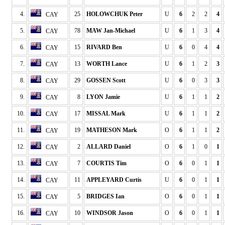
4.
25
HOLOWCHUK Peter
U
6
2
2
4
CAY
5.
78
MAW Jan-Michael
U
6
1
3
4
CAY
6.
15
RIVARD Ben
U
6
0
4
4
CAY
7.
13
WORTH Lance
U
6
1
2
3
CAY
8.
29
GOSSEN Scott
U
6
0
3
3
CAY
9.
8
LYON Jamie
U
6
1
1
2
CAY
10.
17
MISSAL Mark
U
6
1
1
2
CAY
11.
19
MATHESON Mark
O
6
1
1
2
CAY
12.
2
ALLARD Daniel
O
6
1
0
1
CAY
13.
7
COURTIS Tim
O
6
0
1
1
CAY
14.
11
APPLEYARD Curtis
U
6
0
1
1
CAY
15.
5
BRIDGES Ian
O
6
0
1
1
CAY
16.
10
WINDSOR Jason
O
6
0
1
1
CAY