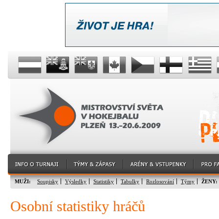
MUŽI:
Soupisky
Výsledky
Statistiky
Tabulky
Rozlosování
Týmy
ŽENY:
Osobní statistiky hráčů