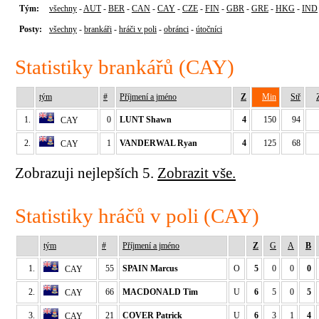
Tým:
všechny
-
AUT
-
BER
-
CAN
-
CAY
-
CZE
-
FIN
-
GBR
-
GRE
-
HKG
-
IND
Posty:
všechny
-
brankáři
-
hráči v poli
-
obránci
-
útočníci
Statistiky brankářů (CAY)
tým
#
Příjmení a jméno
Z
Min
Stř
1.
0
LUNT Shawn
4
150
94
CAY
2.
1
VANDERWAL Ryan
4
125
68
CAY
Zobrazuji nejlepších 5.
Zobrazit vše.
Statistiky hráčů v poli (CAY)
tým
#
Příjmení a jméno
Z
G
A
B
1.
55
SPAIN Marcus
O
5
0
0
0
CAY
2.
66
MACDONALD Tim
U
6
5
0
5
CAY
3.
21
COVER Patrick
U
6
3
1
4
CAY