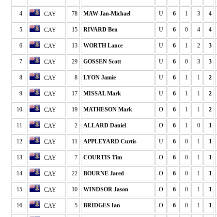
4.
78
MAW Jan-Michael
U
6
1
3
4
CAY
5.
15
RIVARD Ben
U
6
0
4
4
CAY
6.
13
WORTH Lance
U
6
1
2
3
CAY
7.
29
GOSSEN Scott
U
6
0
3
3
CAY
8.
8
LYON Jamie
U
6
1
1
2
CAY
9.
17
MISSAL Mark
U
6
1
1
2
CAY
10.
19
MATHESON Mark
O
6
1
1
2
CAY
11.
2
ALLARD Daniel
O
6
1
0
1
CAY
12.
11
APPLEYARD Curtis
U
6
0
1
1
CAY
13.
7
COURTIS Tim
O
6
0
1
1
CAY
14.
22
BOURNE Jared
O
6
0
1
1
CAY
15.
10
WINDSOR Jason
O
6
0
1
1
CAY
16.
5
BRIDGES Ian
O
6
0
1
1
CAY