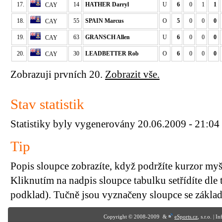
17.
14
HATHER Darryl
U
6
0
1
1
CAY
18.
55
SPAIN Marcus
O
5
0
0
0
CAY
19.
63
GRANSCH Allen
U
6
0
0
0
CAY
20.
30
LEADBETTER Rob
O
6
0
0
0
CAY
Zobrazuji prvních 20.
Zobrazit vše.
Stav statistik
Statistiky byly vygenerovány 20.06.2009 - 21:04
Tip
Popis sloupce zobrazíte, když podržíte kurzor my
Kliknutím na nadpis sloupce tabulku setřídíte dle 
podklad). Tučně jsou vyznačeny sloupce se základn
Copyright © 2008-2009 &
eSports.cz
, s.r.o. | 