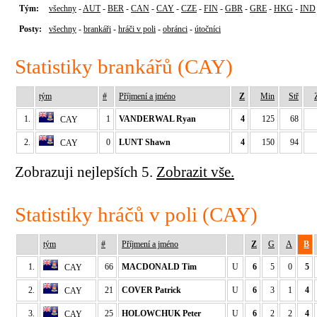
Tým:
všechny
-
AUT
-
BER
-
CAN
-
CAY
-
CZE
-
FIN
-
GBR
-
GRE
-
HKG
-
IND
Posty:
všechny
-
brankáři
-
hráči v poli
-
obránci
-
útočníci
Statistiky brankářů (CAY)
tým
#
Příjmení a jméno
Z
Min
Stř
1.
1
VANDERWAL Ryan
4
125
68
CAY
2.
0
LUNT Shawn
4
150
94
CAY
Zobrazuji nejlepších 5.
Zobrazit vše.
Statistiky hráčů v poli (CAY)
tým
#
Příjmení a jméno
Z
G
A
B
1.
66
MACDONALD Tim
U
6
5
0
5
CAY
2.
21
COVER Patrick
U
6
3
1
4
CAY
3.
25
HOLOWCHUK Peter
U
6
2
2
4
CAY