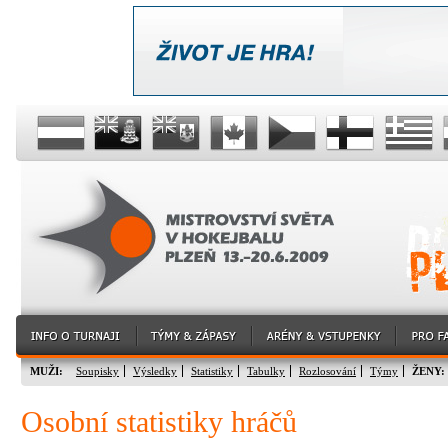
MUŽI:
Soupisky
Výsledky
Statistiky
Tabulky
Rozlosování
Týmy
ŽENY:
Osobní statistiky hráčů