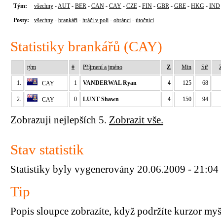
Tým:
všechny
-
AUT
-
BER
-
CAN
-
CAY
-
CZE
-
FIN
-
GBR
-
GRE
-
HKG
-
IND
Posty:
všechny
-
brankáři
-
hráči v poli
-
obránci
-
útočníci
Statistiky brankářů (CAY)
tým
#
Příjmení a jméno
Z
Min
Stř
1.
1
VANDERWAL Ryan
4
125
68
CAY
2.
0
LUNT Shawn
4
150
94
CAY
Zobrazuji nejlepších 5.
Zobrazit vše.
Stav statistik
Statistiky byly vygenerovány 20.06.2009 - 21:04
Tip
Popis sloupce zobrazíte, když podržíte kurzor my