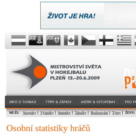
MUŽI:
Soupisky
Výsledky
Statistiky
Tabulky
Rozlosování
Týmy
ŽENY:
Osobní statistiky hráčů