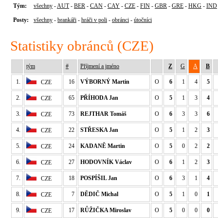
Tým:
všechny
-
AUT
-
BER
-
CAN
-
CAY
-
CZE
-
FIN
-
GBR
-
GRE
-
HKG
-
IND
Posty:
všechny
-
brankáři
-
hráči v poli
-
obránci
-
útočníci
Statistiky obránců (CZE)
tým
#
Příjmení a jméno
Z
G
A
B
1.
16
VÝBORNÝ Martin
O
6
1
4
5
CZE
2.
65
PŘÍHODA Jan
O
5
1
3
4
CZE
3.
73
REJTHAR Tomáš
O
6
3
3
6
CZE
4.
22
STŘESKA Jan
O
5
1
2
3
CZE
5.
24
KADANĚ Martin
O
5
0
2
2
CZE
6.
27
HODOVNÍK Václav
O
6
1
2
3
CZE
7.
18
POSPÍŠIL Jan
O
6
3
1
4
CZE
8.
7
DĚDIČ Michal
O
5
1
0
1
CZE
9.
17
RŮŽIČKA Miroslav
O
5
0
0
0
CZE