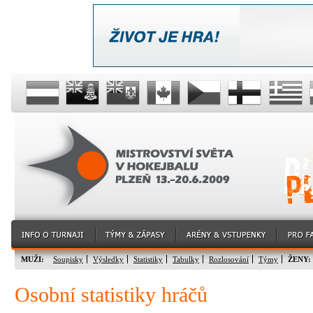
MUŽI:
Soupisky
Výsledky
Statistiky
Tabulky
Rozlosování
Týmy
ŽENY:
Osobní statistiky hráčů