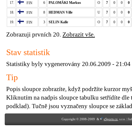
17.
6
PALOMÄKI Markus
O
7
0
0
0
FIN
18.
8
HEDMAN Ville
U
7
0
0
0
FIN
19.
3
SELIN Kalle
O
7
0
0
0
FIN
Zobrazuji prvních 20.
Zobrazit vše.
Stav statistik
Statistiky byly vygenerovány 20.06.2009 - 21:04
Tip
Popis sloupce zobrazíte, když podržíte kurzor my
Kliknutím na nadpis sloupce tabulku setřídíte dle 
podklad). Tučně jsou vyznačeny sloupce se základn
Copyright © 2008-2009 &
eSports.cz
, s.r.o. | 