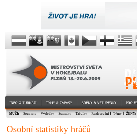
MUŽI:
Soupisky
Výsledky
Statistiky
Tabulky
Rozlosování
Týmy
ŽENY:
Osobní statistiky hráčů