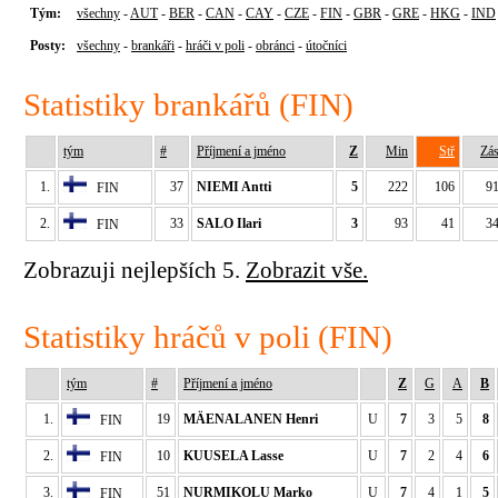
Tým:
všechny
-
AUT
-
BER
-
CAN
-
CAY
-
CZE
-
FIN
-
GBR
-
GRE
-
HKG
-
IND
Posty:
všechny
-
brankáři
-
hráči v poli
-
obránci
-
útočníci
Statistiky brankářů (FIN)
tým
#
Příjmení a jméno
Z
Min
Stř
Zá
1.
37
NIEMI Antti
5
222
106
9
FIN
2.
33
SALO Ilari
3
93
41
3
FIN
Zobrazuji nejlepších 5.
Zobrazit vše.
Statistiky hráčů v poli (FIN)
tým
#
Příjmení a jméno
Z
G
A
B
1.
19
MÄENALANEN Henri
U
7
3
5
8
FIN
2.
10
KUUSELA Lasse
U
7
2
4
6
FIN
3.
51
NURMIKOLU Marko
U
7
4
1
5
FIN