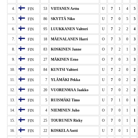
4.
53
VIITANEN Arttu
U
7
1
4
5
FIN
5.
86
SKYTTÄ Niko
U
7
0
5
5
FIN
6.
95
LUUKKANEN Valtteri
U
7
2
2
4
FIN
7.
18
MÄENALANEN Harri
O
7
3
0
3
FIN
8.
83
KOSKINEN Janne
O
7
2
1
3
FIN
9.
27
MÄKINEN Erno
O
7
0
3
3
FIN
10.
84
KUNTSI Valtteri
U
7
2
0
2
FIN
11.
7
YLÄMÄKI Pekka
U
7
0
2
2
FIN
12.
20
VUORENMAA Jaakko
U
7
0
2
2
FIN
13.
5
RUISMÄKI Timo
U
7
1
0
1
FIN
14.
4
NIEMINEN Juho
O
7
0
1
1
FIN
15.
25
TOURUNEN Ricky
O
7
0
1
1
FIN
16.
22
KOSKELA Antti
U
7
0
1
1
FIN