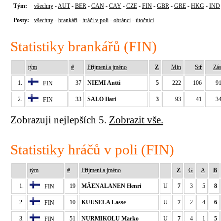
Tým:
všechny
-
AUT
-
BER
-
CAN
-
CAY
-
CZE
-
FIN
-
GBR
-
GRE
-
HKG
-
IND
Posty:
všechny
-
brankáři
-
hráči v poli
-
obránci
-
útočníci
Statistiky brankářů (FIN)
tým
#
Příjmení a jméno
Z
Min
Stř
Zá
1.
37
NIEMI Antti
5
222
106
9
FIN
2.
33
SALO Ilari
3
93
41
3
FIN
Zobrazuji nejlepších 5.
Zobrazit vše.
Statistiky hráčů v poli (FIN)
tým
#
Příjmení a jméno
Z
G
A
B
1.
19
MÄENALANEN Henri
U
7
3
5
8
FIN
2.
10
KUUSELA Lasse
U
7
2
4
6
FIN
3.
51
NURMIKOLU Marko
U
7
4
1
5
FIN