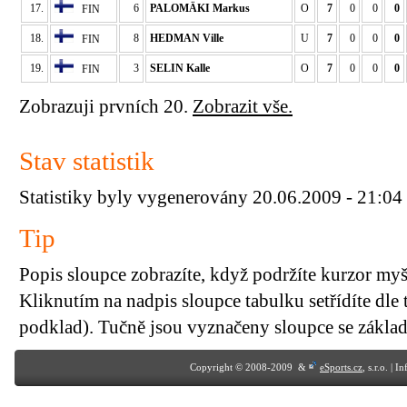
17.
6
PALOMÄKI Markus
O
7
0
0
0
FIN
18.
8
HEDMAN Ville
U
7
0
0
0
FIN
19.
3
SELIN Kalle
O
7
0
0
0
FIN
Zobrazuji prvních 20.
Zobrazit vše.
Stav statistik
Statistiky byly vygenerovány 20.06.2009 - 21:04
Tip
Popis sloupce zobrazíte, když podržíte kurzor my
Kliknutím na nadpis sloupce tabulku setřídíte dle 
podklad). Tučně jsou vyznačeny sloupce se základn
Copyright © 2008-2009 &
eSports.cz
, s.r.o. | 