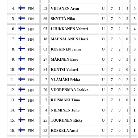
4.
53
VIITANEN Arttu
U
7
1
4
5
FIN
5.
86
SKYTTÄ Niko
U
7
0
5
5
FIN
6.
95
LUUKKANEN Valtteri
U
7
2
2
4
FIN
7.
18
MÄENALANEN Harri
O
7
3
0
3
FIN
8.
83
KOSKINEN Janne
O
7
2
1
3
FIN
9.
27
MÄKINEN Erno
O
7
0
3
3
FIN
10.
84
KUNTSI Valtteri
U
7
2
0
2
FIN
11.
7
YLÄMÄKI Pekka
U
7
0
2
2
FIN
12.
20
VUORENMAA Jaakko
U
7
0
2
2
FIN
13.
5
RUISMÄKI Timo
U
7
1
0
1
FIN
14.
4
NIEMINEN Juho
O
7
0
1
1
FIN
15.
25
TOURUNEN Ricky
O
7
0
1
1
FIN
16.
22
KOSKELA Antti
U
7
0
1
1
FIN