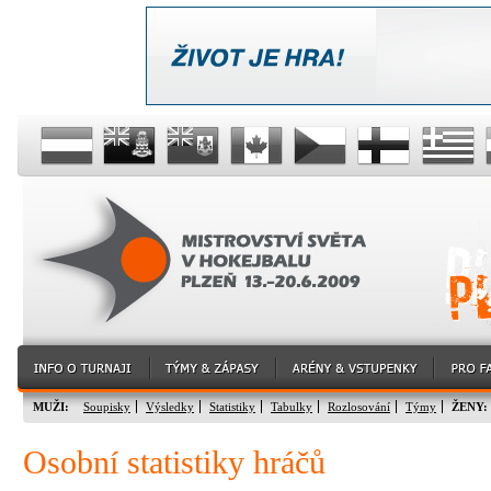
MUŽI:
Soupisky
Výsledky
Statistiky
Tabulky
Rozlosování
Týmy
ŽENY:
Osobní statistiky hráčů