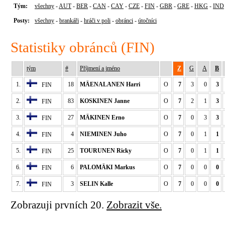
Tým:
všechny
-
AUT
-
BER
-
CAN
-
CAY
-
CZE
-
FIN
-
GBR
-
GRE
-
HKG
-
IND
Posty:
všechny
-
brankáři
-
hráči v poli
-
obránci
-
útočníci
Statistiky obránců (FIN)
tým
#
Příjmení a jméno
Z
G
A
B
1.
18
MÄENALANEN Harri
O
7
3
0
3
FIN
2.
83
KOSKINEN Janne
O
7
2
1
3
FIN
3.
27
MÄKINEN Erno
O
7
0
3
3
FIN
4.
4
NIEMINEN Juho
O
7
0
1
1
FIN
5.
25
TOURUNEN Ricky
O
7
0
1
1
FIN
6.
6
PALOMÄKI Markus
O
7
0
0
0
FIN
7.
3
SELIN Kalle
O
7
0
0
0
FIN
Zobrazuji prvních 20.
Zobrazit vše.