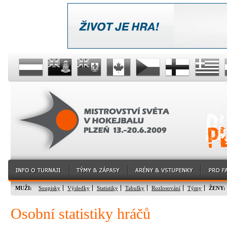
MUŽI:
Soupisky
Výsledky
Statistiky
Tabulky
Rozlosování
Týmy
ŽENY:
Osobní statistiky hráčů