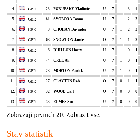
4.
23
PORUBSKY Vladimír
U
7
1
3
4
GBR
5.
81
SVOBODA Tomas
U
7
1
2
3
GBR
6.
8
CHOHAN Davinder
U
7
1
2
3
GBR
7.
68
SNOWDON Jamie
O
7
1
1
2
GBR
8.
16
DHILLON Harry
U
7
1
0
1
GBR
9.
44
CREE Ali
U
7
1
0
1
GBR
10.
28
MORTON Patrick
U
7
1
0
1
GBR
11.
27
CLAYTON Rob
O
7
0
1
1
GBR
12.
32
WOOD Carl
O
7
0
0
0
GBR
13.
33
ELMES Stu
U
7
0
0
0
GBR
Zobrazuji prvních 20.
Zobrazit vše.
Stav statistik