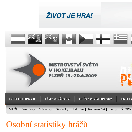
MUŽI:
Soupisky
Výsledky
Statistiky
Tabulky
Rozlosování
Týmy
ŽENY:
Osobní statistiky hráčů