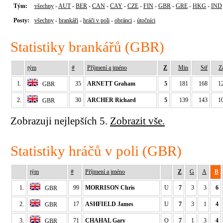
Tým:
všechny
-
AUT
-
BER
-
CAN
-
CAY
-
CZE
-
FIN
-
GBR
-
GRE
-
HKG
-
IND
Posty:
všechny
-
brankáři
-
hráči v poli
-
obránci
-
útočníci
Statistiky brankářů (GBR)
tým
#
Příjmení a jméno
Z
Min
Stř
Z
1.
35
ARNETT Graham
5
181
168
1
GBR
2.
30
ARCHER Richard
5
139
143
1
GBR
Zobrazuji nejlepších 5.
Zobrazit vše.
Statistiky hráčů v poli (GBR)
tým
#
Příjmení a jméno
Z
G
A
B
1.
99
MORRISON Chris
U
7
3
3
6
GBR
2.
17
ASHFIELD James
U
7
3
1
4
GBR
3.
71
CHAHAL Gary
O
7
1
3
4
GBR