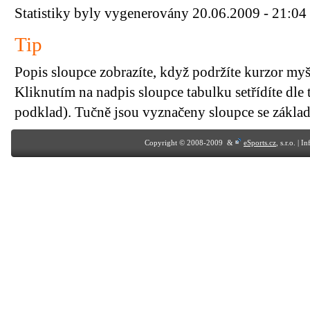
Statistiky byly vygenerovány 20.06.2009 - 21:04
Tip
Popis sloupce zobrazíte, když podržíte kurzor my
Kliknutím na nadpis sloupce tabulku setřídíte dle 
podklad). Tučně jsou vyznačeny sloupce se základn
Copyright © 2008-2009 &
eSports.cz
, s.r.o. | 