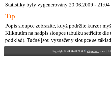
Statistiky byly vygenerovány 20.06.2009 - 21:04
Tip
Popis sloupce zobrazíte, když podržíte kurzor my
Kliknutím na nadpis sloupce tabulku setřídíte dle 
podklad). Tučně jsou vyznačeny sloupce se základn
Copyright © 2008-2009 &
eSports.cz
, s.r.o. | 