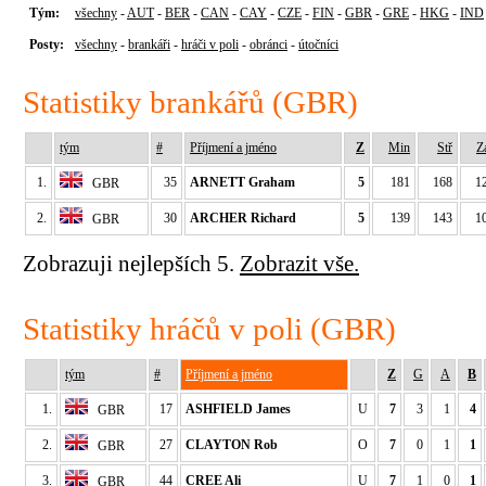
Tým:
všechny
-
AUT
-
BER
-
CAN
-
CAY
-
CZE
-
FIN
-
GBR
-
GRE
-
HKG
-
IND
Posty:
všechny
-
brankáři
-
hráči v poli
-
obránci
-
útočníci
Statistiky brankářů (GBR)
tým
#
Příjmení a jméno
Z
Min
Stř
Z
1.
35
ARNETT Graham
5
181
168
1
GBR
2.
30
ARCHER Richard
5
139
143
1
GBR
Zobrazuji nejlepších 5.
Zobrazit vše.
Statistiky hráčů v poli (GBR)
tým
#
Příjmení a jméno
Z
G
A
B
1.
17
ASHFIELD James
U
7
3
1
4
GBR
2.
27
CLAYTON Rob
O
7
0
1
1
GBR
3.
44
CREE Ali
U
7
1
0
1
GBR