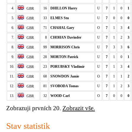
4.
16
DHILLON Harry
U
7
1
0
1
GBR
5.
33
ELMES Stu
U
7
0
0
0
GBR
6.
71
CHAHAL Gary
O
7
1
3
4
GBR
7.
8
CHOHAN Davinder
U
7
1
2
3
GBR
8.
99
MORRISON Chris
U
7
3
3
6
GBR
9.
28
MORTON Patrick
U
7
1
0
1
GBR
10.
23
PORUBSKY Vladimír
U
7
1
3
4
GBR
11.
68
SNOWDON Jamie
O
7
1
1
2
GBR
12.
81
SVOBODA Tomas
U
7
1
2
3
GBR
13.
32
WOOD Carl
O
7
0
0
0
GBR
Zobrazuji prvních 20.
Zobrazit vše.
Stav statistik