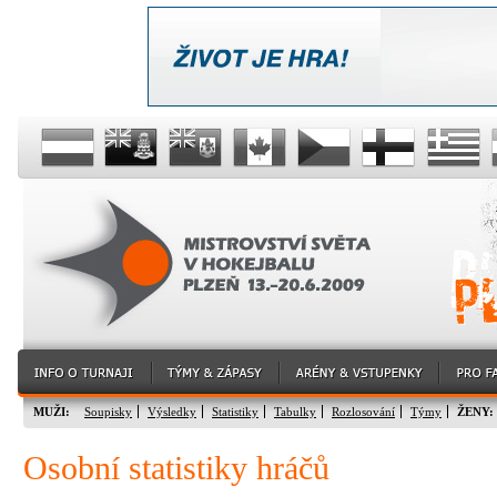
MUŽI:
Soupisky
Výsledky
Statistiky
Tabulky
Rozlosování
Týmy
ŽENY:
Osobní statistiky hráčů