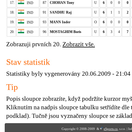
17.
87
CHOHAN Tony
U
6
0
0
0
IND
18.
91
SANDHU Raj
U
6
1
1
2
IND
19.
93
MANN Inder
O
6
0
0
0
IND
20.
96
MOSTAGHIM Boris
U
6
3
4
7
IND
Zobrazuji prvních 20.
Zobrazit vše.
Stav statistik
Statistiky byly vygenerovány 20.06.2009 - 21:04
Tip
Popis sloupce zobrazíte, když podržíte kurzor my
Kliknutím na nadpis sloupce tabulku setřídíte dle 
podklad). Tučně jsou vyznačeny sloupce se základn
Copyright © 2008-2009 &
eSports.cz
, s.r.o. | 