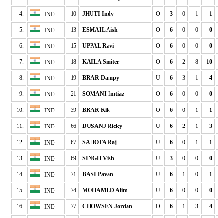
4.
10
JHUTI Indy
O
3
0
1
1
IND
5.
13
ESMAIL Aish
O
6
0
0
0
IND
6.
15
UPPAL Ravi
O
6
0
0
0
IND
7.
18
KAILA Smiter
O
6
2
8
10
IND
8.
19
BRAR Dampy
U
6
3
1
4
IND
9.
21
SOMANI Imtiaz
O
6
0
0
0
IND
10.
39
BRAR Kik
O
6
0
1
1
IND
11.
66
DUSANJ Ricky
U
6
2
1
3
IND
12.
67
SAHOTA Raj
U
6
0
1
1
IND
13.
69
SINGH Vish
U
3
0
0
0
IND
14.
71
BASI Pavan
U
6
1
0
1
IND
15.
74
MOHAMED Alim
U
6
0
0
0
IND
16.
77
CHOWSEN Jordan
O
6
1
3
4
IND