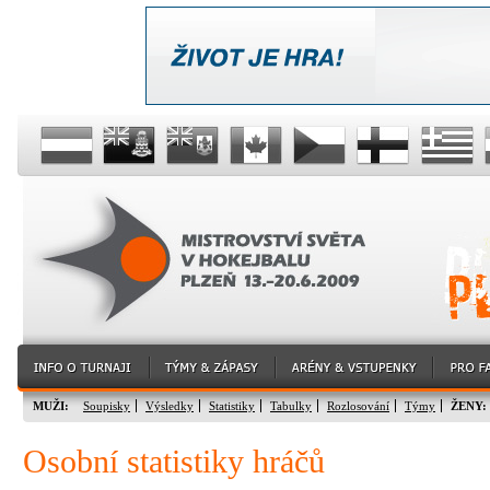
MUŽI:
Soupisky
Výsledky
Statistiky
Tabulky
Rozlosování
Týmy
ŽENY:
Osobní statistiky hráčů