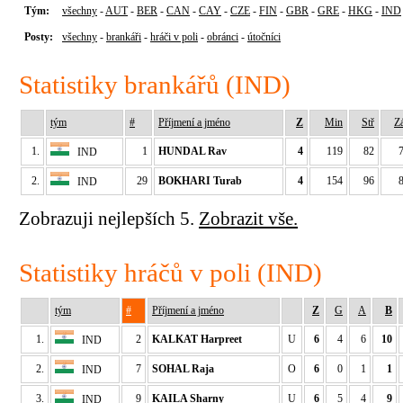
Tým:
všechny
-
AUT
-
BER
-
CAN
-
CAY
-
CZE
-
FIN
-
GBR
-
GRE
-
HKG
-
IND
Posty:
všechny
-
brankáři
-
hráči v poli
-
obránci
-
útočníci
Statistiky brankářů (IND)
tým
#
Příjmení a jméno
Z
Min
Stř
Z
1.
1
HUNDAL Rav
4
119
82
IND
2.
29
BOKHARI Turab
4
154
96
IND
Zobrazuji nejlepších 5.
Zobrazit vše.
Statistiky hráčů v poli (IND)
tým
#
Příjmení a jméno
Z
G
A
B
1.
2
KALKAT Harpreet
U
6
4
6
10
IND
2.
7
SOHAL Raja
O
6
0
1
1
IND
3.
9
KAILA Sharny
U
6
5
4
9
IND