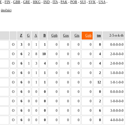
E
-
FIN
-
GBR
-
GRE
-
HKG
-
IND
-
ITA
-
PAK
-
POR
-
SUI
-
SVK
-
USA
-
-
útočníci
Z
G
A
B
Gph
Gos
Gts
Gpb
tm
2-5-o-k-th
O
3
0
1
1
0
0
0
0
0
0-0-0-0-0
O
6
2
8
10
0
0
0
0
4
2-0-0-0-0
O
6
1
3
4
0
0
0
0
4
2-0-0-0-0
O
6
0
1
1
0
0
0
0
2
1-0-0-0-0
O
6
0
1
1
0
0
0
0
12
1-0-1-0-0
O
6
0
0
0
0
0
0
0
0
0-0-0-0-0
O
6
0
0
0
0
0
0
0
2
1-0-0-0-0
O
6
0
0
0
0
0
0
0
6
3-0-0-0-0
O
6
0
0
0
0
0
0
0
8
4-0-0-0-0