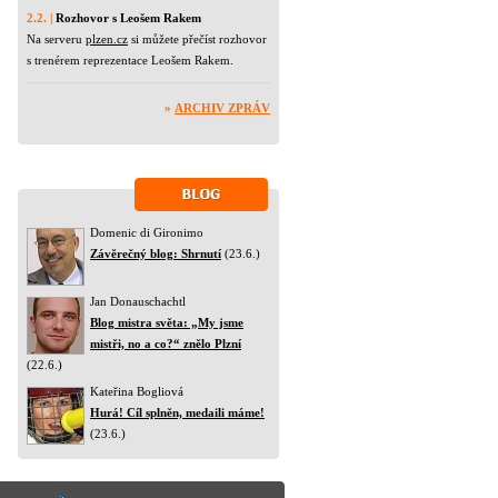
2.2. |
Rozhovor s Leošem Rakem
Na serveru
plzen.cz
si můžete přečíst rozhovor
s trenérem reprezentace Leošem Rakem.
»
ARCHIV ZPRÁV
Domenic di Gironimo
Závěrečný blog: Shrnutí
(23.6.)
Jan Donauschachtl
Blog mistra světa: „My jsme
mistři, no a co?“ znělo Plzní
(22.6.)
Kateřina Bogliová
Hurá! Cíl splněn, medaili máme!
(23.6.)