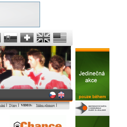
vání
Týmy
VIDEO:
Video přenosy