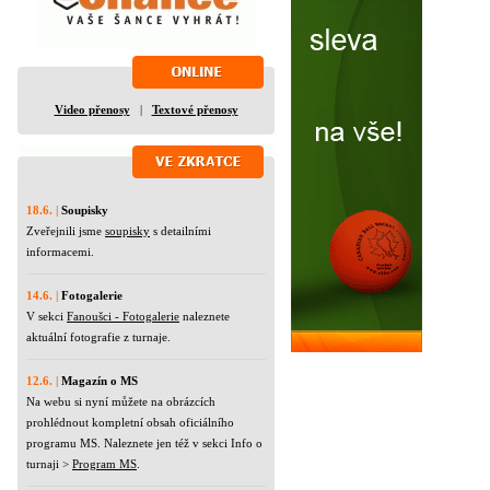
Video přenosy
|
Textové přenosy
18.6. |
Soupisky
Zveřejnili jsme
soupisky
s detailními
informacemi.
14.6. |
Fotogalerie
V sekci
Fanoušci - Fotogalerie
naleznete
aktuální fotografie z turnaje.
12.6. |
Magazín o MS
Na webu si nyní můžete na obrázcích
prohlédnout kompletní obsah oficiálního
programu MS. Naleznete jen též v sekci Info o
turnaji >
Program MS
.