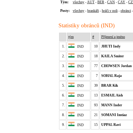
Tým:
všechny
-
AUT
-
BER
-
CAN
-
CAY
-
CZ
Posty:
všechny
-
brankáři
-
hráči v poli
-
obránci
Statistiky obránců (IND)
tým
#
Příjmení a jméno
1.
10
JHUTI Indy
IND
2.
18
KAILA Smiter
IND
3.
77
CHOWSEN Jordan
IND
4.
7
SOHAL Raja
IND
5.
39
BRAR Kik
IND
6.
13
ESMAIL Aish
IND
7.
93
MANN Inder
IND
8.
21
SOMANI Imtiaz
IND
9.
15
UPPAL Ravi
IND