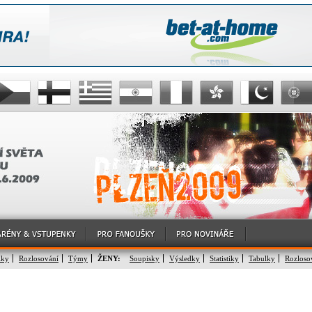
lky
Rozlosování
Týmy
ŽENY:
Soupisky
Výsledky
Statistiky
Tabulky
Rozloso