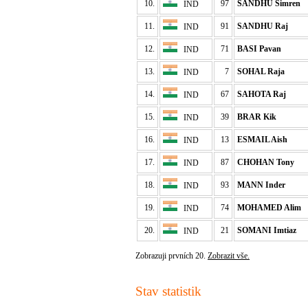
10.
97
SANDHU Simren
IND
11.
91
SANDHU Raj
IND
12.
71
BASI Pavan
IND
13.
7
SOHAL Raja
IND
14.
67
SAHOTA Raj
IND
15.
39
BRAR Kik
IND
16.
13
ESMAIL Aish
IND
17.
87
CHOHAN Tony
IND
18.
93
MANN Inder
IND
19.
74
MOHAMED Alim
IND
20.
21
SOMANI Imtiaz
IND
Zobrazuji prvních 20.
Zobrazit vše.
Stav statistik