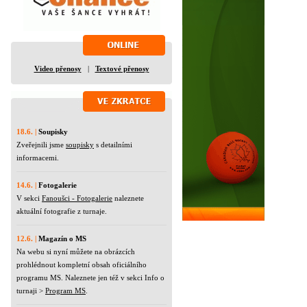
Video přenosy
|
Textové přenosy
18.6. |
Soupisky
Zveřejnili jsme
soupisky
s detailními
informacemi.
14.6. |
Fotogalerie
V sekci
Fanoušci - Fotogalerie
naleznete
aktuální fotografie z turnaje.
12.6. |
Magazín o MS
Na webu si nyní můžete na obrázcích
prohlédnout kompletní obsah oficiálního
programu MS. Naleznete jen též v sekci Info o
turnaji >
Program MS
.