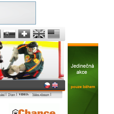
vání
Týmy
VIDEO:
Video přenosy