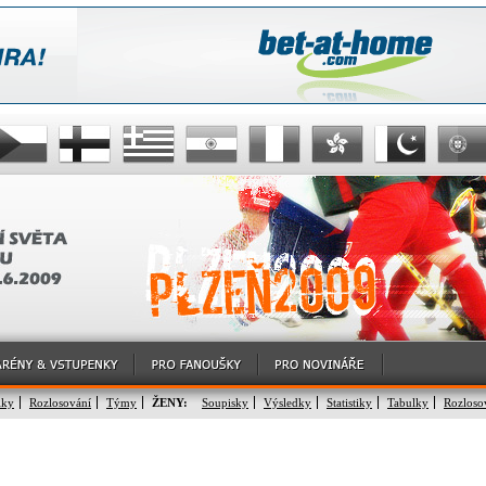
lky
Rozlosování
Týmy
ŽENY:
Soupisky
Výsledky
Statistiky
Tabulky
Rozloso