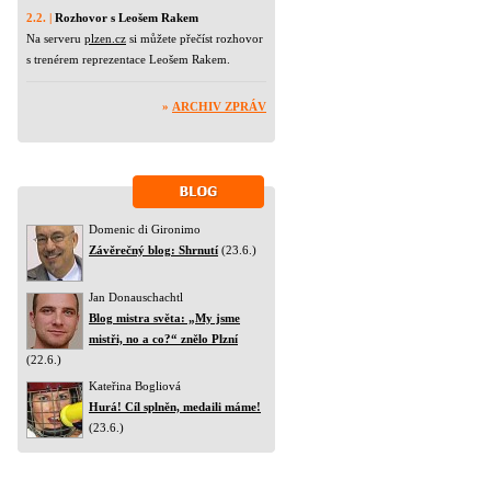
2.2. |
Rozhovor s Leošem Rakem
Na serveru
plzen.cz
si můžete přečíst rozhovor
s trenérem reprezentace Leošem Rakem.
»
ARCHIV ZPRÁV
Domenic di Gironimo
Závěrečný blog: Shrnutí
(23.6.)
Jan Donauschachtl
Blog mistra světa: „My jsme
mistři, no a co?“ znělo Plzní
(22.6.)
Kateřina Bogliová
Hurá! Cíl splněn, medaili máme!
(23.6.)