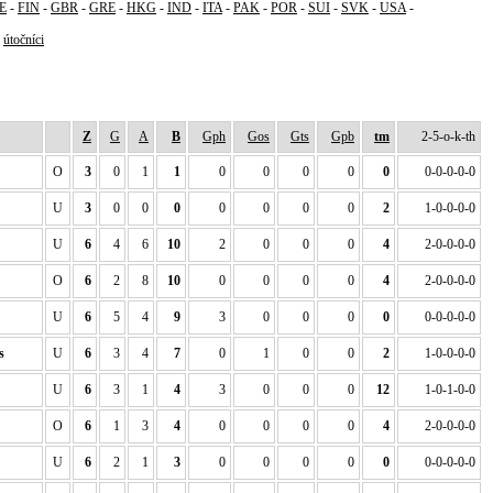
E
-
FIN
-
GBR
-
GRE
-
HKG
-
IND
-
ITA
-
PAK
-
POR
-
SUI
-
SVK
-
USA
-
-
útočníci
Z
G
A
B
Gph
Gos
Gts
Gpb
tm
2-5-o-k-th
O
3
0
1
1
0
0
0
0
0
0-0-0-0-0
U
3
0
0
0
0
0
0
0
2
1-0-0-0-0
U
6
4
6
10
2
0
0
0
4
2-0-0-0-0
O
6
2
8
10
0
0
0
0
4
2-0-0-0-0
U
6
5
4
9
3
0
0
0
0
0-0-0-0-0
s
U
6
3
4
7
0
1
0
0
2
1-0-0-0-0
U
6
3
1
4
3
0
0
0
12
1-0-1-0-0
O
6
1
3
4
0
0
0
0
4
2-0-0-0-0
U
6
2
1
3
0
0
0
0
0
0-0-0-0-0