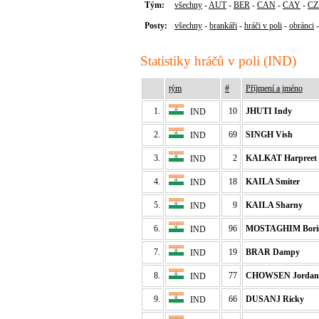
Tým:
všechny
-
AUT
-
BER
-
CAN
-
CAY
-
CZ
Posty:
všechny
-
brankáři
-
hráči v poli
-
obránci
Statistiky hráčů v poli (IND)
tým
#
Příjmení a jméno
1.
10
JHUTI Indy
IND
2.
69
SINGH Vish
IND
3.
2
KALKAT Harpreet
IND
4.
18
KAILA Smiter
IND
5.
9
KAILA Sharny
IND
6.
96
MOSTAGHIM Bori
IND
7.
19
BRAR Dampy
IND
8.
77
CHOWSEN Jordan
IND
9.
66
DUSANJ Ricky
IND