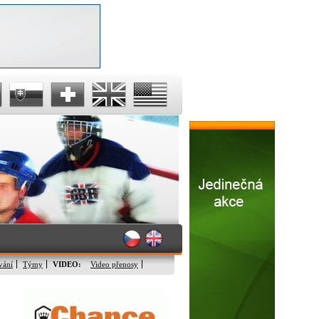
vání
Týmy
VIDEO:
Video přenosy