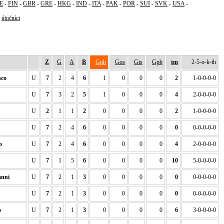
E
-
FIN
-
GBR
-
GRE
-
HKG
-
IND
-
ITA
-
PAK
-
POR
-
SUI
-
SVK
-
USA
-
-
útočníci
Z
G
A
B
Gph
Gos
Gts
Gpb
tm
2-5-o-k-th
co
U
7
2
4
6
1
0
0
0
2
1-0-0-0-0
U
7
3
2
5
1
0
0
0
4
2-0-0-0-0
U
2
1
1
2
0
0
0
0
2
1-0-0-0-0
U
7
2
4
6
0
0
0
0
0
0-0-0-0-0
o
U
7
2
4
6
0
0
0
0
4
2-0-0-0-0
U
7
1
5
6
0
0
0
0
10
5-0-0-0-0
nni
U
7
2
1
3
0
0
0
0
0
0-0-0-0-0
U
7
2
1
3
0
0
0
0
0
0-0-0-0-0
o
U
7
2
1
3
0
0
0
0
6
3-0-0-0-0