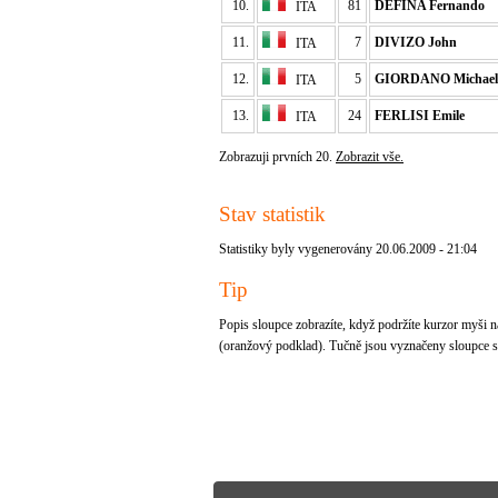
10.
81
DEFINA Fernando
ITA
11.
7
DIVIZO John
ITA
12.
5
GIORDANO Michael
ITA
13.
24
FERLISI Emile
ITA
Zobrazuji prvních 20.
Zobrazit vše.
Stav statistik
Statistiky byly vygenerovány 20.06.2009 - 21:04
Tip
Popis sloupce zobrazíte, když podržíte kurzor myši na
(oranžový podklad). Tučně jsou vyznačeny sloupce se