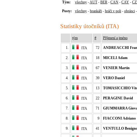
Tým:
všechny
-
AUT
-
BER
-
CAN
-
CAY
-
CZ
Posty:
všechny
-
brankáři
-
hráči v poli
-
obránci
Statistiky útočníků (ITA)
tým
#
Příjmení a jméno
1.
72
ANDREACCHI Fran
ITA
2.
18
MICELI Adam
ITA
3.
67
VENIER Martin
ITA
4.
39
VERO Daniel
ITA
5.
13
TOMASICCHIO Vit
ITA
6.
22
PERAGINE David
ITA
7.
71
GIUMMARRA Giova
ITA
8.
9
FIACCONI Adriano
ITA
9.
41
VENTULLO Benign
ITA