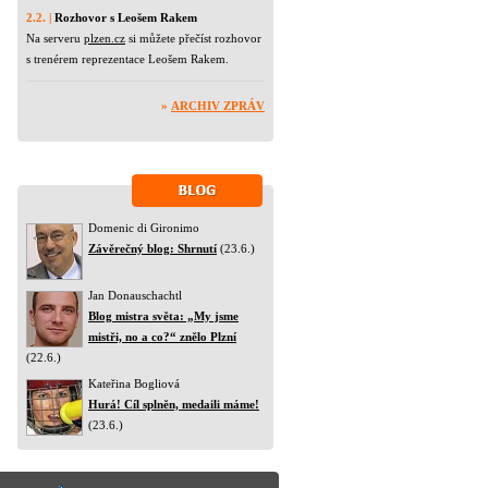
2.2. |
Rozhovor s Leošem Rakem
Na serveru
plzen.cz
si můžete přečíst rozhovor
s trenérem reprezentace Leošem Rakem.
»
ARCHIV ZPRÁV
Domenic di Gironimo
Závěrečný blog: Shrnutí
(23.6.)
Jan Donauschachtl
Blog mistra světa: „My jsme
mistři, no a co?“ znělo Plzní
(22.6.)
Kateřina Bogliová
Hurá! Cíl splněn, medaili máme!
(23.6.)