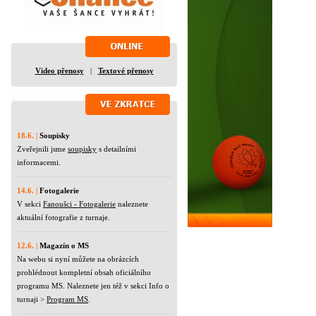
Video přenosy
|
Textové přenosy
18.6. |
Soupisky
Zveřejnili jsme
soupisky
s detailními
informacemi.
14.6. |
Fotogalerie
V sekci
Fanoušci - Fotogalerie
naleznete
aktuální fotografie z turnaje.
12.6. |
Magazín o MS
Na webu si nyní můžete na obrázcích
prohlédnout kompletní obsah oficiálního
programu MS. Naleznete jen též v sekci Info o
turnaji >
Program MS
.