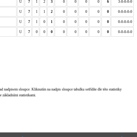
U
7
1
2
3
0
0
0
0
6
3-0-0-0-0
U
7
1
1
2
0
0
0
0
0
0-0-0-0-0
U
7
1
0
1
0
0
0
0
0
0-0-0-0-0
U
7
0
0
0
0
0
0
0
0
0-0-0-0-0
d nadpisem sloupce. Kliknutím na nadpis sloupce tabulku setřídíte dle této statistiky
 základními statistikami.