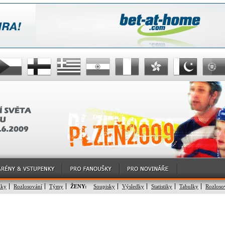
lky
Rozlosování
Týmy
ŽENY:
Soupisky
Výsledky
Statistiky
Tabulky
Rozloso