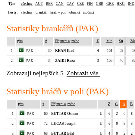
Tým:
všechny
-
AUT
-
BER
-
CAN
-
CAY
-
CZE
-
FIN
-
GBR
-
GRE
-
HKG
-
IND
Posty:
všechny
-
brankáři
-
hráči v poli
-
obránci
-
útočníci
Statistiky brankářů (PAK)
tým
#
Příjmení a jméno
Z
Min
Stř
Zá
1.
30
KHAN Ibad
4
161
62
5
PAK
2.
34
ZAIDI Raza
3
109
46
3
PAK
Zobrazuji nejlepších 5.
Zobrazit vše.
Statistiky hráčů v poli (PAK)
tým
#
Příjmení a jméno
Z
G
A
B
1.
66
BUTTAR Osman
U
6
2
6
8
PAK
2.
72
LUCAS Joseph
U
6
0
3
3
PAK
3.
68
BUTTAR Bilal
U
4
0
2
2
PAK