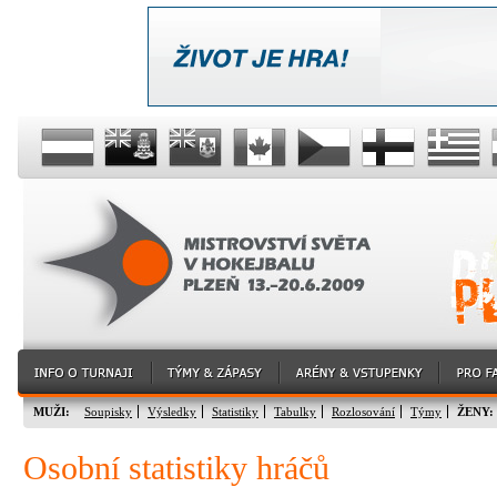
MUŽI:
Soupisky
Výsledky
Statistiky
Tabulky
Rozlosování
Týmy
ŽENY:
Osobní statistiky hráčů