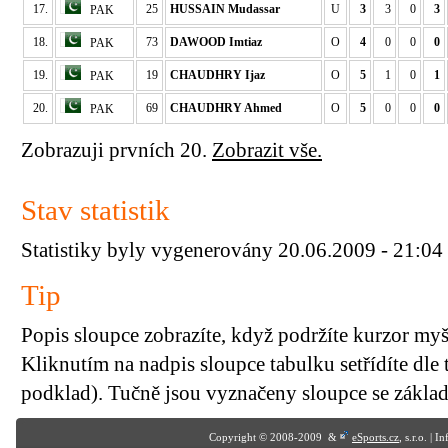
17.
25
HUSSAIN Mudassar
U
3
3
0
3
PAK
18.
73
DAWOOD Imtiaz
O
4
0
0
0
PAK
19.
19
CHAUDHRY Ijaz
O
5
1
0
1
PAK
20.
69
CHAUDHRY Ahmed
O
5
0
0
0
PAK
Zobrazuji prvních 20.
Zobrazit vše.
Stav statistik
Statistiky byly vygenerovány 20.06.2009 - 21:04
Tip
Popis sloupce zobrazíte, když podržíte kurzor my
Kliknutím na nadpis sloupce tabulku setřídíte dle 
podklad). Tučně jsou vyznačeny sloupce se základn
Copyright © 2008-2009 &
eSports.cz
, s.r.o. | 