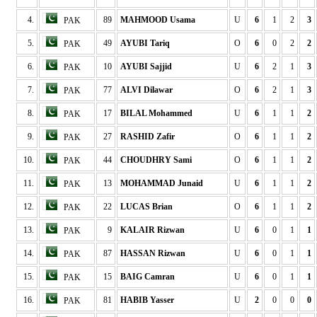
4.
89
MAHMOOD Usama
U
6
1
2
3
PAK
5.
49
AYUBI Tariq
O
6
0
2
2
PAK
6.
10
AYUBI Sajjid
U
6
2
1
3
PAK
7.
77
ALVI Dilawar
O
6
2
1
3
PAK
8.
17
BILAL Mohammed
U
6
1
1
2
PAK
9.
27
RASHID Zafir
O
6
1
1
2
PAK
10.
44
CHOUDHRY Sami
O
6
1
1
2
PAK
11.
13
MOHAMMAD Junaid
U
6
1
1
2
PAK
12.
22
LUCAS Brian
O
6
1
1
2
PAK
13.
9
KALAIR Rizwan
U
6
0
1
1
PAK
14.
87
HASSAN Rizwan
U
6
0
1
1
PAK
15.
15
BAIG Camran
U
6
0
1
1
PAK
16.
81
HABIB Yasser
U
2
0
0
0
PAK