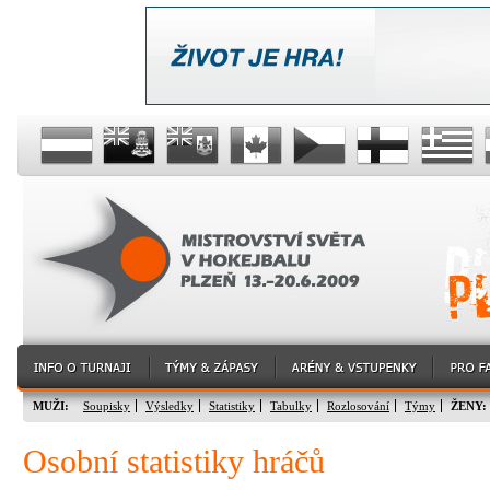
MUŽI:
Soupisky
Výsledky
Statistiky
Tabulky
Rozlosování
Týmy
ŽENY:
Osobní statistiky hráčů