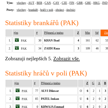
Tým:
všechny
-
AUT
-
BER
-
CAN
-
CAY
-
CZE
-
FIN
-
GBR
-
GRE
-
HKG
-
IND
Posty:
všechny
-
brankáři
-
hráči v poli
-
obránci
-
útočníci
Statistiky brankářů (PAK)
tým
#
Příjmení a jméno
Z
Min
Stř
Zá
1.
30
KHAN Ibad
4
161
62
5
PAK
2.
34
ZAIDI Raza
3
109
46
3
PAK
Zobrazuji nejlepších 5.
Zobrazit vše.
Statistiky hráčů v poli (PAK)
tým
#
Příjmení a jméno
Z
G
A
B
1.
77
ALVI Dilawar
O
6
2
1
3
PAK
2.
85
PATEL Imkan
U
6
2
0
2
PAK
3.
0
KHWAJA Emmad
U
6
2
0
2
PAK