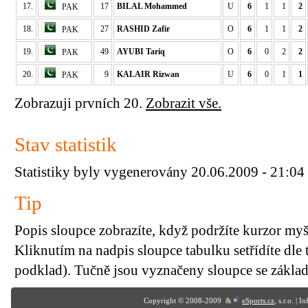
17.
17
BILAL Mohammed
U
6
1
1
2
PAK
18.
27
RASHID Zafir
O
6
1
1
2
PAK
19.
49
AYUBI Tariq
O
6
0
2
2
PAK
20.
9
KALAIR Rizwan
U
6
0
1
1
PAK
Zobrazuji prvních 20.
Zobrazit vše.
Stav statistik
Statistiky byly vygenerovány 20.06.2009 - 21:04
Tip
Popis sloupce zobrazíte, když podržíte kurzor my
Kliknutím na nadpis sloupce tabulku setřídíte dle 
podklad). Tučně jsou vyznačeny sloupce se základn
Copyright © 2008-2009 &
eSports.cz
, s.r.o. | 