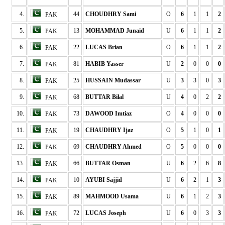
4.
44
CHOUDHRY Sami
O
6
1
1
2
PAK
5.
13
MOHAMMAD Junaid
U
6
1
1
2
PAK
6.
22
LUCAS Brian
O
6
1
1
2
PAK
7.
81
HABIB Yasser
U
2
0
0
0
PAK
8.
25
HUSSAIN Mudassar
U
3
3
0
3
PAK
9.
68
BUTTAR Bilal
U
4
0
2
2
PAK
10.
73
DAWOOD Imtiaz
O
4
0
0
0
PAK
11.
19
CHAUDHRY Ijaz
O
5
1
0
1
PAK
12.
69
CHAUDHRY Ahmed
O
5
0
0
0
PAK
13.
66
BUTTAR Osman
U
6
2
6
8
PAK
14.
10
AYUBI Sajjid
U
6
2
1
3
PAK
15.
89
MAHMOOD Usama
U
6
1
2
3
PAK
16.
72
LUCAS Joseph
U
6
0
3
3
PAK