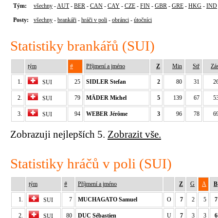
Tým:
všechny
-
AUT
-
BER
-
CAN
-
CAY
-
CZE
-
FIN
-
GBR
-
GRE
-
HKG
-
IND
Posty:
všechny
-
brankáři
-
hráči v poli
-
obránci
-
útočníci
Statistiky brankářů (SUI)
tým
#
Příjmení a jméno
Z
Min
Stř
Zá
1.
25
SIDLER Stefan
2
80
31
2
SUI
2.
79
MÄDER Michel
5
139
67
5
SUI
3.
94
WEBER Jérôme
3
96
78
6
SUI
Zobrazuji nejlepších 5.
Zobrazit vše.
Statistiky hráčů v poli (SUI)
tým
#
Příjmení a jméno
Z
G
A
B
1.
7
MUCHAGATO Samuel
O
7
2
5
7
SUI
2.
80
DUC Sébastien
U
7
3
3
6
SUI