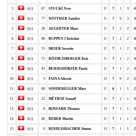
3.
67
STUCKI Yves
U
7
1
3
4
SUI
4.
77
WITTWER Sandro
U
7
0
3
3
SUI
5.
28
AEGERTER Marc
U
7
2
2
4
SUI
6.
90
RUPPEN Christian
U
7
2
2
4
SUI
7.
55
MEIER Severin
U
7
1
2
3
SUI
8.
71
RÖTHLISBERGER Kris
U
7
1
2
3
SUI
9.
93
BEIERSDÖRFER Patric
U
7
1
2
3
SUI
10.
3
FAINA Alessio
O
7
0
2
2
SUI
11.
68
SONDEREGGER Marc
U
6
1
1
2
SUI
12.
22
MÉTROZ Ismaël
U
7
2
1
3
SUI
13.
8
BOSSARD Thomas
O
7
1
1
2
SUI
14.
66
REBER Martin
U
7
1
1
2
SUI
15.
9
RINDLISBACHER Simon
O
7
1
1
2
SUI