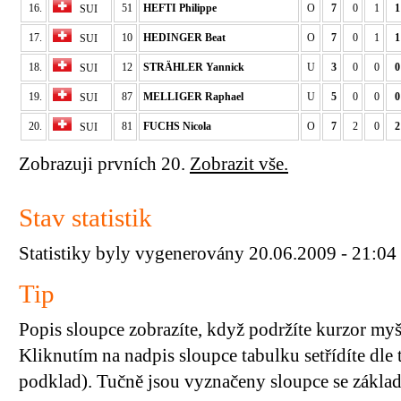
16.
51
HEFTI Philippe
O
7
0
1
1
SUI
17.
10
HEDINGER Beat
O
7
0
1
1
SUI
18.
12
STRÄHLER Yannick
U
3
0
0
0
SUI
19.
87
MELLIGER Raphael
U
5
0
0
0
SUI
20.
81
FUCHS Nicola
O
7
2
0
2
SUI
Zobrazuji prvních 20.
Zobrazit vše.
Stav statistik
Statistiky byly vygenerovány 20.06.2009 - 21:04
Tip
Popis sloupce zobrazíte, když podržíte kurzor my
Kliknutím na nadpis sloupce tabulku setřídíte dle 
podklad). Tučně jsou vyznačeny sloupce se základn