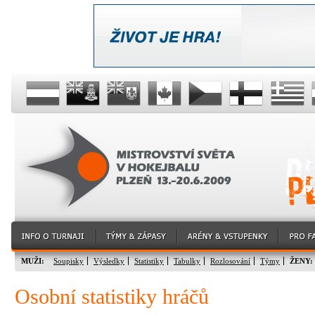
MUŽI:
Soupisky
Výsledky
Statistiky
Tabulky
Rozlosování
Týmy
ŽENY:
Osobní statistiky hráčů