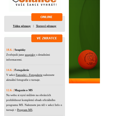
Video přenosy
|
Textové přenosy
18.6. |
Soupisky
Zveřejnili jsme
soupisky
s detailními
informacemi.
14.6. |
Fotogalerie
V sekci
Fanoušci - Fotogalerie
naleznete
aktuální fotografie z turnaje.
12.6. |
Magazín o MS
Na webu si nyní můžete na obrázcích
prohlédnout kompletní obsah oficiálního
programu MS. Naleznete jen též v sekci Info o
turnaji >
Program MS
.