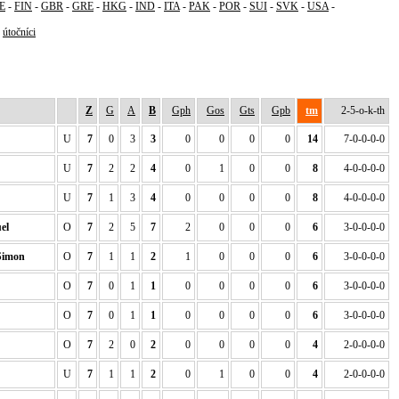
E
-
FIN
-
GBR
-
GRE
-
HKG
-
IND
-
ITA
-
PAK
-
POR
-
SUI
-
SVK
-
USA
-
-
útočníci
Z
G
A
B
Gph
Gos
Gts
Gpb
tm
2-5-o-k-th
U
7
0
3
3
0
0
0
0
14
7-0-0-0-0
U
7
2
2
4
0
1
0
0
8
4-0-0-0-0
U
7
1
3
4
0
0
0
0
8
4-0-0-0-0
el
O
7
2
5
7
2
0
0
0
6
3-0-0-0-0
imon
O
7
1
1
2
1
0
0
0
6
3-0-0-0-0
O
7
0
1
1
0
0
0
0
6
3-0-0-0-0
O
7
0
1
1
0
0
0
0
6
3-0-0-0-0
O
7
2
0
2
0
0
0
0
4
2-0-0-0-0
U
7
1
1
2
0
1
0
0
4
2-0-0-0-0