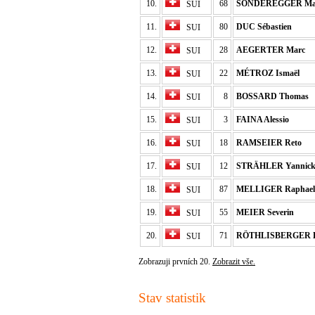
10.
68
SONDEREGGER Ma
SUI
11.
80
DUC Sébastien
SUI
12.
28
AEGERTER Marc
SUI
13.
22
MÉTROZ Ismaël
SUI
14.
8
BOSSARD Thomas
SUI
15.
3
FAINA Alessio
SUI
16.
18
RAMSEIER Reto
SUI
17.
12
STRÄHLER Yannic
SUI
18.
87
MELLIGER Raphael
SUI
19.
55
MEIER Severin
SUI
20.
71
RÖTHLISBERGER K
SUI
Zobrazuji prvních 20.
Zobrazit vše.
Stav statistik