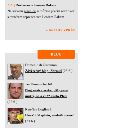
2.2. |
Rozhovor s Leošem Rakem
Na serveru
plzen.cz
si můžete přečíst rozhovor
s trenérem reprezentace Leošem Rakem.
»
ARCHIV ZPRÁV
Domenic di Gironimo
Závěrečný blog: Shrnutí
(23.6.)
Jan Donauschachtl
Blog mistra světa: „My jsme
mistři, no a co?“ znělo Plzní
(22.6.)
Kateřina Bogliová
Hurá! Cíl splněn, medaili máme!
(23.6.)