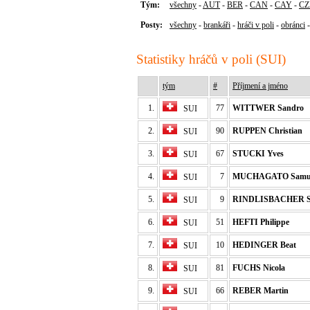
Tým:
všechny
-
AUT
-
BER
-
CAN
-
CAY
-
CZ
Posty:
všechny
-
brankáři
-
hráči v poli
-
obránci
Statistiky hráčů v poli (SUI)
tým
#
Příjmení a jméno
1.
77
WITTWER Sandro
SUI
2.
90
RUPPEN Christian
SUI
3.
67
STUCKI Yves
SUI
4.
7
MUCHAGATO Samu
SUI
5.
9
RINDLISBACHER S
SUI
6.
51
HEFTI Philippe
SUI
7.
10
HEDINGER Beat
SUI
8.
81
FUCHS Nicola
SUI
9.
66
REBER Martin
SUI