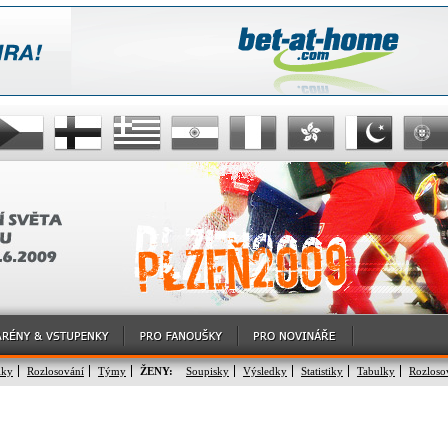
lky
Rozlosování
Týmy
ŽENY:
Soupisky
Výsledky
Statistiky
Tabulky
Rozloso