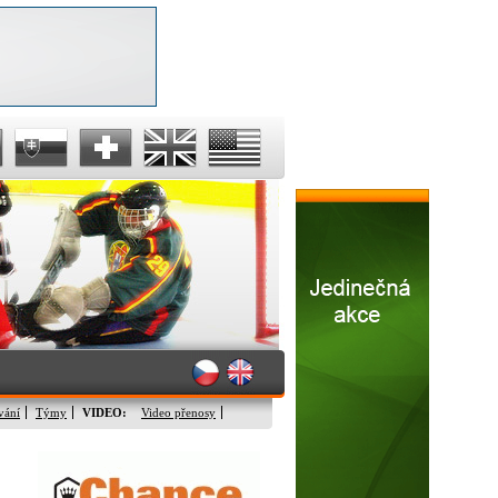
vání
Týmy
VIDEO:
Video přenosy