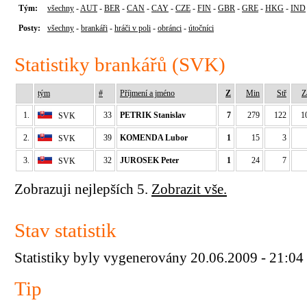
Tým:
všechny
-
AUT
-
BER
-
CAN
-
CAY
-
CZE
-
FIN
-
GBR
-
GRE
-
HKG
-
IND
Posty:
všechny
-
brankáři
-
hráči v poli
-
obránci
-
útočníci
Statistiky brankářů (SVK)
tým
#
Příjmení a jméno
Z
Min
Stř
Z
1.
33
PETRIK Stanislav
7
279
122
1
SVK
2.
39
KOMENDA Lubor
1
15
3
SVK
3.
32
JUROSEK Peter
1
24
7
SVK
Zobrazuji nejlepších 5.
Zobrazit vše.
Stav statistik
Statistiky byly vygenerovány 20.06.2009 - 21:04
Tip