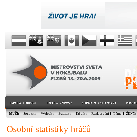
MUŽI:
Soupisky
Výsledky
Statistiky
Tabulky
Rozlosování
Týmy
ŽENY:
Osobní statistiky hráčů