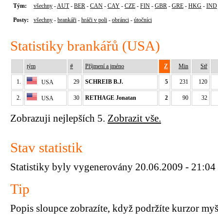
Tým:
všechny
-
AUT
-
BER
-
CAN
-
CAY
-
CZE
-
FIN
-
GBR
-
GRE
-
HKG
-
IND
Posty:
všechny
-
brankáři
-
hráči v poli
-
obránci
-
útočníci
Statistiky brankářů (USA)
tým
#
Příjmení a jméno
Z
Min
Stř
1.
29
SCHREIB B.J.
5
231
120
USA
2.
30
RETHAGE Jonatan
2
90
32
USA
Zobrazuji nejlepších 5.
Zobrazit vše.
Stav statistik
Statistiky byly vygenerovány 20.06.2009 - 21:04
Tip
Popis sloupce zobrazíte, když podržíte kurzor my