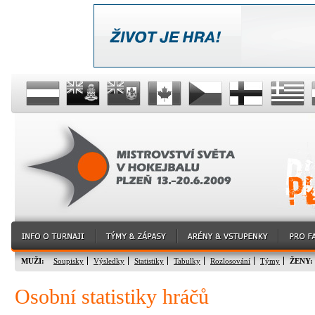
MUŽI:
Soupisky
Výsledky
Statistiky
Tabulky
Rozlosování
Týmy
ŽENY:
Osobní statistiky hráčů