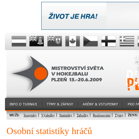
MUŽI:
Soupisky
Výsledky
Statistiky
Tabulky
Rozlosování
Týmy
ŽENY:
Osobní statistiky hráčů