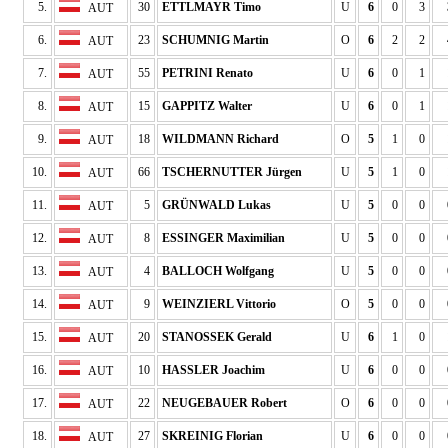
5.
30
ETTLMAYR Timo
U
6
0
3
AUT
6.
23
SCHUMNIG Martin
O
6
2
2
AUT
7.
55
PETRINI Renato
U
6
0
1
AUT
8.
15
GAPPITZ Walter
U
6
0
1
AUT
9.
18
WILDMANN Richard
O
5
1
0
AUT
10.
66
TSCHERNUTTER Jürgen
U
5
1
0
AUT
11.
5
GRÜNWALD Lukas
U
5
0
0
AUT
12.
8
ESSINGER Maximilian
U
5
0
0
AUT
13.
4
BALLOCH Wolfgang
U
5
0
0
AUT
14.
9
WEINZIERL Vittorio
O
5
0
0
AUT
15.
20
STANOSSEK Gerald
U
6
1
0
AUT
16.
10
HASSLER Joachim
U
6
0
0
AUT
17.
22
NEUGEBAUER Robert
O
6
0
0
AUT
18.
27
SKREINIG Florian
U
6
0
0
AUT