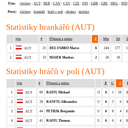
Tým:
všechny
-
AUT
-
BER
-
CAN
-
CAY
-
CZE
-
FIN
-
GBR
-
GRE
-
HKG
-
IND
Posty:
všechny
-
brankáři
-
hráči v poli
-
obránci
-
útočníci
Statistiky brankářů (AUT)
tým
#
Příjmení a jméno
Z
Min
Stř
Z
1.
21
DEL FABRO Marco
6
244
177
1
AUT
2.
35
MAIER Markus
2
26
18
AUT
Statistiky hráčů v poli (AUT)
tým
#
Příjmení a jméno
Z
G
A
1.
69
RAFFL Michael
O
6
1
10
1
AUT
2.
28
RANFTL Allesandro
U
6
5
6
1
AUT
3.
44
PETRIK Benjamin
U
6
8
4
1
AUT
4.
41
RAFFL Thomas
U
6
6
4
1
AUT