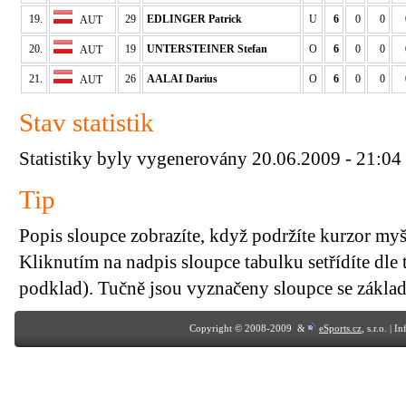
19.
29
EDLINGER Patrick
U
6
0
0
AUT
20.
19
UNTERSTEINER Stefan
O
6
0
0
AUT
21.
26
AALAI Darius
O
6
0
0
AUT
Stav statistik
Statistiky byly vygenerovány 20.06.2009 - 21:04
Tip
Popis sloupce zobrazíte, když podržíte kurzor my
Kliknutím na nadpis sloupce tabulku setřídíte dle 
podklad). Tučně jsou vyznačeny sloupce se základn
Copyright © 2008-2009 &
eSports.cz
, s.r.o. | 