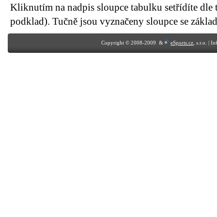
Kliknutím na nadpis sloupce tabulku setřídíte dle 
podklad). Tučně jsou vyznačeny sloupce se základn
Copyright © 2008-2009 &
eSports.cz
, s.r.o. | 