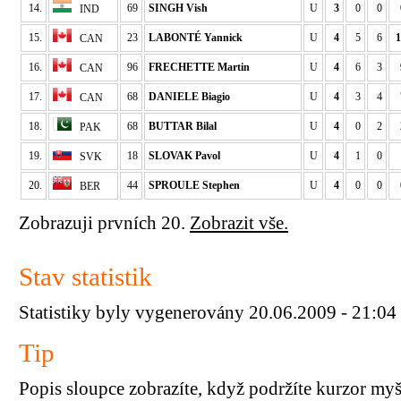
14.
69
SINGH Vish
U
3
0
0
IND
15.
23
LABONTÉ Yannick
U
4
5
6
1
CAN
16.
96
FRECHETTE Martin
U
4
6
3
CAN
17.
68
DANIELE Biagio
U
4
3
4
CAN
18.
68
BUTTAR Bilal
U
4
0
2
PAK
19.
18
SLOVAK Pavol
U
4
1
0
SVK
20.
44
SPROULE Stephen
U
4
0
0
BER
Zobrazuji prvních 20.
Zobrazit vše.
Stav statistik
Statistiky byly vygenerovány 20.06.2009 - 21:04
Tip
Popis sloupce zobrazíte, když podržíte kurzor my