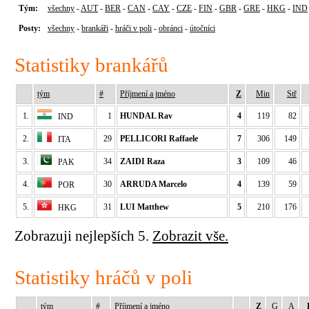
Tým:
všechny
-
AUT
-
BER
-
CAN
-
CAY
-
CZE
-
FIN
-
GBR
-
GRE
-
HKG
-
IND
Posty:
všechny
-
brankáři
-
hráči v poli
-
obránci
-
útočníci
Statistiky brankářů
tým
#
Příjmení a jméno
Z
Min
Stř
1.
1
HUNDAL Rav
4
119
82
IND
2.
29
PELLICORI Raffaele
7
306
149
ITA
3.
34
ZAIDI Raza
3
109
46
PAK
4.
30
ARRUDA Marcelo
4
139
59
POR
5.
31
LUI Matthew
5
210
176
HKG
Zobrazuji nejlepších 5.
Zobrazit vše.
Statistiky hráčů v poli
tým
#
Příjmení a jméno
Z
G
A