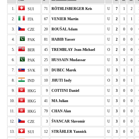
1.
71
RÖTHLISBERGER Kris
U
7
1
2
SUI
2.
67
VENIER Martin
U
2
1
1
ITA
3.
20
ROUŠAL Adam
U
2
0
0
CZE
4.
81
HABIB Yasser
U
2
0
0
PAK
5.
45
TREMBLAY Jean-Michael
O
2
0
0
BER
6.
25
HUSSAIN Mudassar
U
3
3
0
PAK
7.
19
DUBEC Marek
U
3
1
1
SVK
8.
10
JHUTI Indy
O
3
0
1
IND
9.
9
COTTINI Daniel
U
3
0
0
HKG
10.
41
MA Julian
U
3
0
0
HKG
11.
79
CHAN Alan
U
3
0
0
HKG
12.
3
ŠVANCAR Slavomír
U
3
0
0
CZE
13.
12
STRÄHLER Yannick
U
3
0
0
SUI