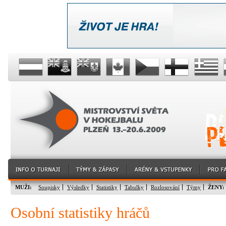
MUŽI:
Soupisky
Výsledky
Statistiky
Tabulky
Rozlosování
Týmy
ŽENY:
Osobní statistiky hráčů