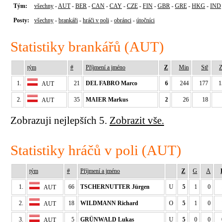
Tým:
všechny
-
AUT
-
BER
-
CAN
-
CAY
-
CZE
-
FIN
-
GBR
-
GRE
-
HKG
-
IND
Posty:
všechny
-
brankáři
-
hráči v poli
-
obránci
-
útočníci
Statistiky brankářů (AUT)
tým
#
Příjmení a jméno
Z
Min
Stř
Z
1.
21
DEL FABRO Marco
6
244
177
1
AUT
2.
35
MAIER Markus
2
26
18
AUT
Zobrazuji nejlepších 5.
Zobrazit vše.
Statistiky hráčů v poli (AUT)
tým
#
Příjmení a jméno
Z
G
A
1.
66
TSCHERNUTTER Jürgen
U
5
1
0
AUT
2.
18
WILDMANN Richard
O
5
1
0
AUT
3.
5
GRÜNWALD Lukas
U
5
0
0
AUT