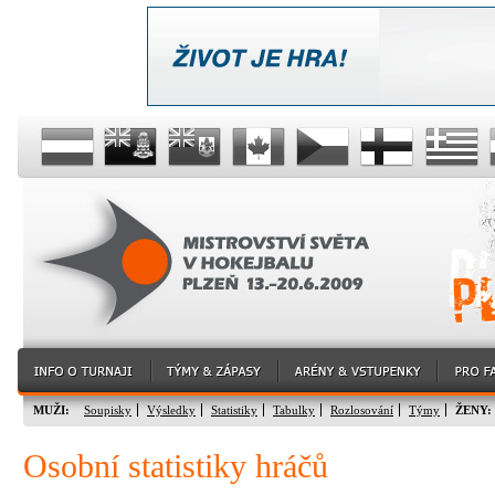
MUŽI:
Soupisky
Výsledky
Statistiky
Tabulky
Rozlosování
Týmy
ŽENY:
Osobní statistiky hráčů