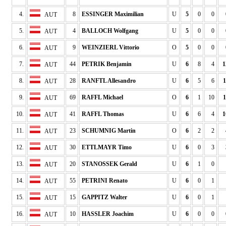
4.
8
ESSINGER Maximilian
U
5
0
0
AUT
5.
4
BALLOCH Wolfgang
U
5
0
0
AUT
6.
9
WEINZIERL Vittorio
O
5
0
0
AUT
7.
44
PETRIK Benjamin
U
6
8
4
1
AUT
8.
28
RANFTL Allesandro
U
6
5
6
1
AUT
9.
69
RAFFL Michael
O
6
1
10
1
AUT
10.
41
RAFFL Thomas
U
6
6
4
1
AUT
11.
23
SCHUMNIG Martin
O
6
2
2
AUT
12.
30
ETTLMAYR Timo
U
6
0
3
AUT
13.
20
STANOSSEK Gerald
U
6
1
0
AUT
14.
55
PETRINI Renato
U
6
0
1
AUT
15.
15
GAPPITZ Walter
U
6
0
1
AUT
16.
10
HASSLER Joachim
U
6
0
0
AUT