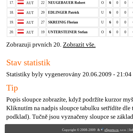
17.
22
NEUGEBAUER Robert
O
6
0
0
AUT
18.
29
EDLINGER Patrick
U
6
0
0
AUT
19.
27
SKREINIG Florian
U
6
0
0
AUT
20.
19
UNTERSTEINER Stefan
O
6
0
0
AUT
Zobrazuji prvních 20.
Zobrazit vše.
Stav statistik
Statistiky byly vygenerovány 20.06.2009 - 21:04
Tip
Popis sloupce zobrazíte, když podržíte kurzor my
Kliknutím na nadpis sloupce tabulku setřídíte dle 
podklad). Tučně jsou vyznačeny sloupce se základn
Copyright © 2008-2009 &
eSports.cz
, s.r.o. | 