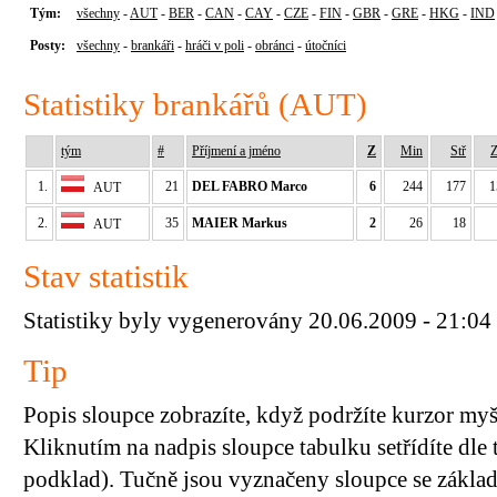
Tým:
všechny
-
AUT
-
BER
-
CAN
-
CAY
-
CZE
-
FIN
-
GBR
-
GRE
-
HKG
-
IND
Posty:
všechny
-
brankáři
-
hráči v poli
-
obránci
-
útočníci
Statistiky brankářů (AUT)
tým
#
Příjmení a jméno
Z
Min
Stř
Z
1.
21
DEL FABRO Marco
6
244
177
1
AUT
2.
35
MAIER Markus
2
26
18
AUT
Stav statistik
Statistiky byly vygenerovány 20.06.2009 - 21:04
Tip
Popis sloupce zobrazíte, když podržíte kurzor my
Kliknutím na nadpis sloupce tabulku setřídíte dle 
podklad). Tučně jsou vyznačeny sloupce se základn