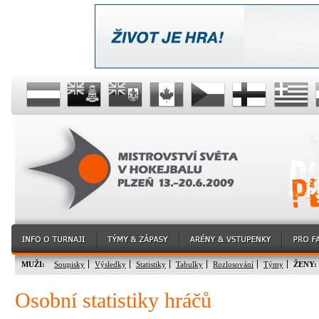
MUŽI:
Soupisky
Výsledky
Statistiky
Tabulky
Rozlosování
Týmy
ŽENY:
Osobní statistiky hráčů