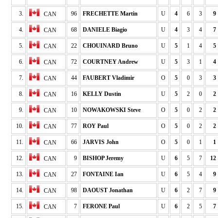
3.
96
FRECHETTE Martin
U
4
6
3
9
CAN
4.
68
DANIELE Biagio
U
4
3
4
7
CAN
5.
22
CHOUINARD Bruno
U
5
1
4
5
CAN
6.
72
COURTNEY Andrew
U
5
3
1
4
CAN
7.
44
FAUBERT Vladimir
O
5
0
3
3
CAN
8.
16
KELLY Dustin
U
5
2
0
2
CAN
9.
10
NOWAKOWSKI Steve
O
5
0
2
2
CAN
10.
77
ROY Paul
O
5
0
2
2
CAN
11.
66
JARVIS John
O
5
0
1
1
CAN
12.
9
BISHOP Jeremy
U
6
5
7
12
CAN
13.
27
FONTAINE Ian
U
6
5
4
9
CAN
14.
98
DAOUST Jonathan
U
6
2
7
9
CAN
15.
7
FERONE Paul
U
6
2
5
7
CAN