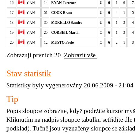
16.
14
RYAN Terrence
U
6
1
6
7
CAN
17.
51
COOK Brant
U
6
4
1
5
CAN
18.
35
MORELLO Sandro
U
6
1
3
4
CAN
19.
25
CORBEIL Martin
O
6
1
3
4
CAN
20.
12
MUSTO Paolo
O
6
2
1
3
CAN
Zobrazuji prvních 20.
Zobrazit vše.
Stav statistik
Statistiky byly vygenerovány 20.06.2009 - 21:04
Tip
Popis sloupce zobrazíte, když podržíte kurzor my
Kliknutím na nadpis sloupce tabulku setřídíte dle 
podklad). Tučně jsou vyznačeny sloupce se základn