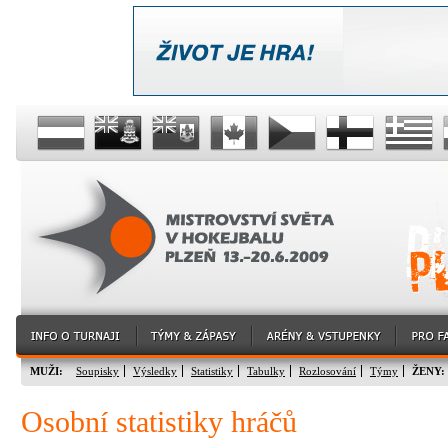
MUŽI:
Soupisky
Výsledky
Statistiky
Tabulky
Rozlosování
Týmy
ŽENY:
Osobní statistiky hráčů