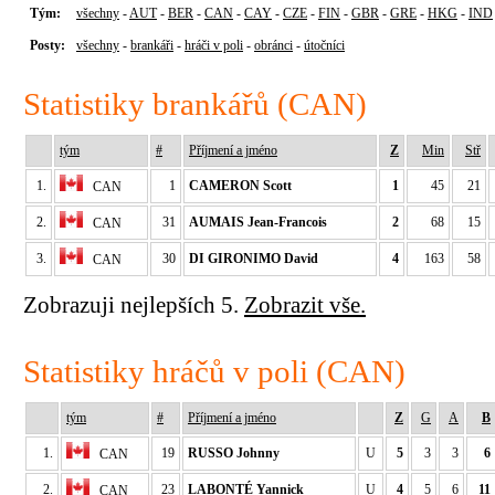
Tým:
všechny
-
AUT
-
BER
-
CAN
-
CAY
-
CZE
-
FIN
-
GBR
-
GRE
-
HKG
-
IND
Posty:
všechny
-
brankáři
-
hráči v poli
-
obránci
-
útočníci
Statistiky brankářů (CAN)
tým
#
Příjmení a jméno
Z
Min
Stř
1.
1
CAMERON Scott
1
45
21
CAN
2.
31
AUMAIS Jean-Francois
2
68
15
CAN
3.
30
DI GIRONIMO David
4
163
58
CAN
Zobrazuji nejlepších 5.
Zobrazit vše.
Statistiky hráčů v poli (CAN)
tým
#
Příjmení a jméno
Z
G
A
B
1.
19
RUSSO Johnny
U
5
3
3
6
CAN
2.
23
LABONTÉ Yannick
U
4
5
6
11
CAN