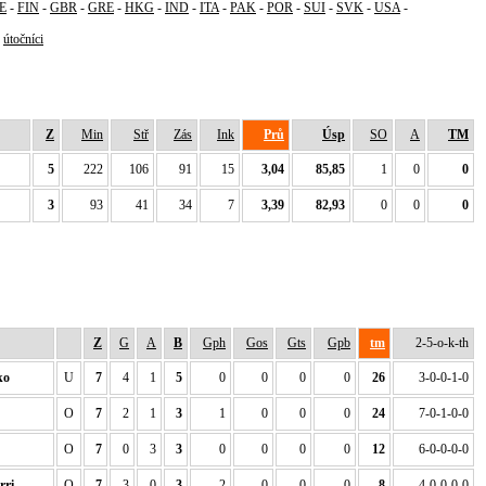
E
-
FIN
-
GBR
-
GRE
-
HKG
-
IND
-
ITA
-
PAK
-
POR
-
SUI
-
SVK
-
USA
-
-
útočníci
Z
Min
Stř
Zás
Ink
Prů
Úsp
SO
A
TM
5
222
106
91
15
3,04
85,85
1
0
0
3
93
41
34
7
3,39
82,93
0
0
0
Z
G
A
B
Gph
Gos
Gts
Gpb
tm
2-5-o-k-th
ko
U
7
4
1
5
0
0
0
0
26
3-0-0-1-0
O
7
2
1
3
1
0
0
0
24
7-0-1-0-0
O
7
0
3
3
0
0
0
0
12
6-0-0-0-0
ri
O
7
3
0
3
2
0
0
0
8
4-0-0-0-0