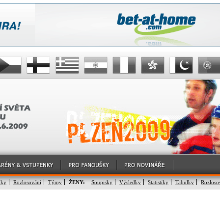
lky
Rozlosování
Týmy
ŽENY:
Soupisky
Výsledky
Statistiky
Tabulky
Rozloso