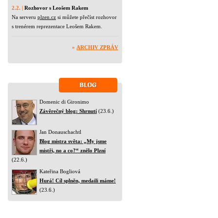
2.2. |
Rozhovor s Leošem Rakem
Na serveru
plzen.cz
si můžete přečíst rozhovor
s trenérem reprezentace Leošem Rakem.
»
ARCHIV ZPRÁV
Domenic di Gironimo
Závěrečný blog: Shrnutí
(23.6.)
Jan Donauschachtl
Blog mistra světa: „My jsme
mistři, no a co?“ znělo Plzní
(22.6.)
Kateřina Bogliová
Hurá! Cíl splněn, medaili máme!
(23.6.)