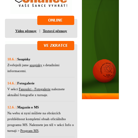
Video přenosy
|
Textové přenosy
18.6. |
Soupisky
Zveřejnili jsme
soupisky
s detailními
informacemi.
14.6. |
Fotogalerie
V sekci
Fanoušci - Fotogalerie
naleznete
aktuální fotografie z turnaje.
12.6. |
Magazín o MS
Na webu si nyní můžete na obrázcích
prohlédnout kompletní obsah oficiálního
programu MS. Naleznete jen též v sekci Info o
turnaji >
Program MS
.