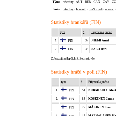
Tým:
všechny
-
AUT
-
BER
-
CAN
-
CAY
-
CZ
Posty:
všechny
-
brankáři
-
hráči v poli
-
obránci
Statistiky brankářů (FIN)
tým
#
Příjmení a jméno
1.
37
NIEMI Antti
FIN
2.
33
SALO Ilari
FIN
Zobrazuji nejlepších 5.
Zobrazit vše.
Statistiky hráčů v poli (FIN)
tým
#
Příjmení a jméno
1.
51
NURMIKOLU Mar
FIN
2.
83
KOSKINEN Janne
FIN
3.
27
MÄKINEN Erno
FIN
4.
18
MÄENALANEN Har