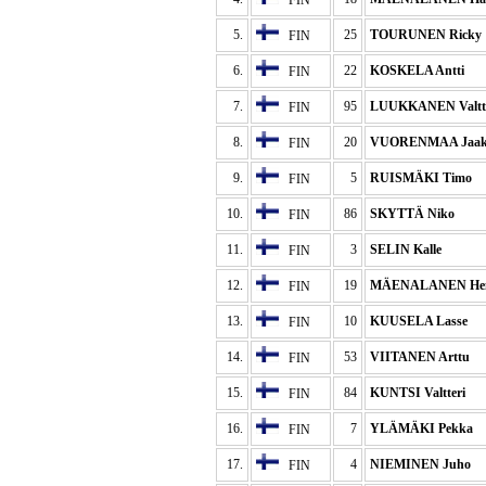
FIN
5.
25
TOURUNEN Ricky
FIN
6.
22
KOSKELA Antti
FIN
7.
95
LUUKKANEN Valtte
FIN
8.
20
VUORENMAA Jaak
FIN
9.
5
RUISMÄKI Timo
FIN
10.
86
SKYTTÄ Niko
FIN
11.
3
SELIN Kalle
FIN
12.
19
MÄENALANEN Hen
FIN
13.
10
KUUSELA Lasse
FIN
14.
53
VIITANEN Arttu
FIN
15.
84
KUNTSI Valtteri
FIN
16.
7
YLÄMÄKI Pekka
FIN
17.
4
NIEMINEN Juho
FIN