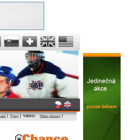
vání
Týmy
VIDEO:
Video přenosy