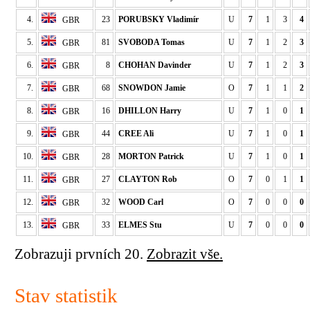
4.
23
PORUBSKY Vladimír
U
7
1
3
4
GBR
5.
81
SVOBODA Tomas
U
7
1
2
3
GBR
6.
8
CHOHAN Davinder
U
7
1
2
3
GBR
7.
68
SNOWDON Jamie
O
7
1
1
2
GBR
8.
16
DHILLON Harry
U
7
1
0
1
GBR
9.
44
CREE Ali
U
7
1
0
1
GBR
10.
28
MORTON Patrick
U
7
1
0
1
GBR
11.
27
CLAYTON Rob
O
7
0
1
1
GBR
12.
32
WOOD Carl
O
7
0
0
0
GBR
13.
33
ELMES Stu
U
7
0
0
0
GBR
Zobrazuji prvních 20.
Zobrazit vše.
Stav statistik