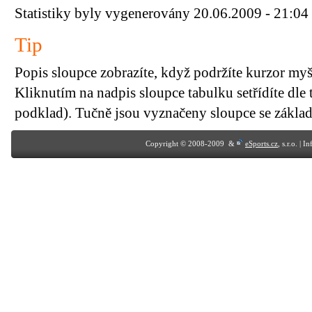
Statistiky byly vygenerovány 20.06.2009 - 21:04
Tip
Popis sloupce zobrazíte, když podržíte kurzor my
Kliknutím na nadpis sloupce tabulku setřídíte dle 
podklad). Tučně jsou vyznačeny sloupce se základn
Copyright © 2008-2009 &
eSports.cz
, s.r.o. | 