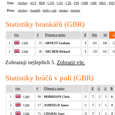
Tým:
všechny
-
AUT
-
BER
-
CAN
-
CAY
-
CZE
-
FIN
-
GBR
-
GRE
-
HKG
-
IND
Posty:
všechny
-
brankáři
-
hráči v poli
-
obránci
-
útočníci
Statistiky brankářů (GBR)
tým
#
Příjmení a jméno
Z
Min
Stř
Z
1.
35
ARNETT Graham
5
181
168
1
GBR
2.
30
ARCHER Richard
5
139
143
1
GBR
Zobrazuji nejlepších 5.
Zobrazit vše.
Statistiky hráčů v poli (GBR)
tým
#
Příjmení a jméno
Z
G
A
B
1.
99
MORRISON Chris
U
7
3
3
6
GBR
2.
17
ASHFIELD James
U
7
3
1
4
GBR
3.
71
CHAHAL Gary
O
7
1
3
4
GBR