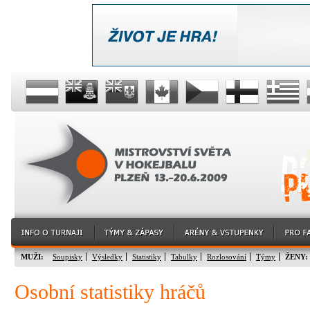
MUŽI:
Soupisky
Výsledky
Statistiky
Tabulky
Rozlosování
Týmy
ŽENY:
Osobní statistiky hráčů