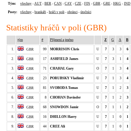
Tým:
všechny
-
AUT
-
BER
-
CAN
-
CAY
-
CZE
-
FIN
-
GBR
-
GRE
-
HKG
-
IND
Posty:
všechny
-
brankáři
-
hráči v poli
-
obránci
-
útočníci
Statistiky hráčů v poli (GBR)
tým
#
Příjmení a jméno
Z
G
A
B
1.
99
MORRISON Chris
U
7
3
3
6
GBR
2.
17
ASHFIELD James
U
7
3
1
4
GBR
3.
71
CHAHAL Gary
O
7
1
3
4
GBR
4.
23
PORUBSKY Vladimír
U
7
1
3
4
GBR
5.
81
SVOBODA Tomas
U
7
1
2
3
GBR
6.
8
CHOHAN Davinder
U
7
1
2
3
GBR
7.
68
SNOWDON Jamie
O
7
1
1
2
GBR
8.
16
DHILLON Harry
U
7
1
0
1
GBR
9.
44
CREE Ali
U
7
1
0
1
GBR