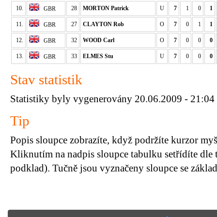
10.
28
MORTON Patrick
U
7
1
0
1
GBR
11.
27
CLAYTON Rob
O
7
0
1
1
GBR
12.
32
WOOD Carl
O
7
0
0
0
GBR
13.
33
ELMES Stu
U
7
0
0
0
GBR
Stav statistik
Statistiky byly vygenerovány 20.06.2009 - 21:04
Tip
Popis sloupce zobrazíte, když podržíte kurzor my
Kliknutím na nadpis sloupce tabulku setřídíte dle 
podklad). Tučně jsou vyznačeny sloupce se základn