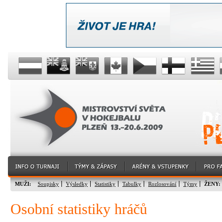
MUŽI:
Soupisky
Výsledky
Statistiky
Tabulky
Rozlosování
Týmy
ŽENY:
Osobní statistiky hráčů