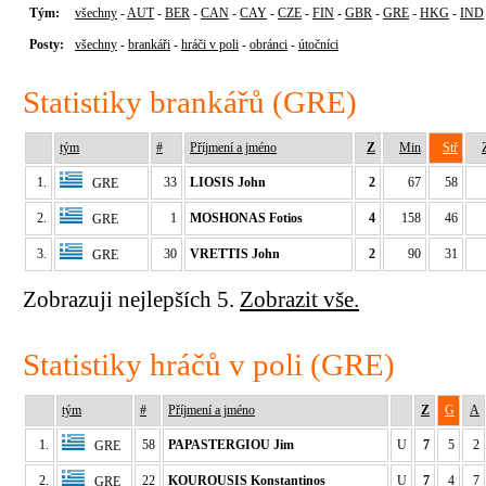
Tým:
všechny
-
AUT
-
BER
-
CAN
-
CAY
-
CZE
-
FIN
-
GBR
-
GRE
-
HKG
-
IND
Posty:
všechny
-
brankáři
-
hráči v poli
-
obránci
-
útočníci
Statistiky brankářů (GRE)
tým
#
Příjmení a jméno
Z
Min
Stř
1.
33
LIOSIS John
2
67
58
GRE
2.
1
MOSHONAS Fotios
4
158
46
GRE
3.
30
VRETTIS John
2
90
31
GRE
Zobrazuji nejlepších 5.
Zobrazit vše.
Statistiky hráčů v poli (GRE)
tým
#
Příjmení a jméno
Z
G
A
1.
58
PAPASTERGIOU Jim
U
7
5
2
GRE
2.
22
KOUROUSIS Konstantinos
U
7
4
7
GRE