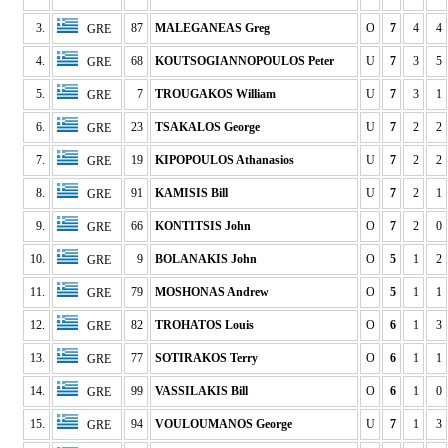
3.
87
MALEGANEAS Greg
O
7
4
4
GRE
4.
68
KOUTSOGIANNOPOULOS Peter
U
7
3
5
GRE
5.
7
TROUGAKOS William
U
7
3
1
GRE
6.
23
TSAKALOS George
U
7
2
2
GRE
7.
19
KIPOPOULOS Athanasios
U
7
2
2
GRE
8.
91
KAMISIS Bill
U
7
2
1
GRE
9.
66
KONTITSIS John
O
7
2
0
GRE
10.
9
BOLANAKIS John
O
5
1
2
GRE
11.
79
MOSHONAS Andrew
O
5
1
1
GRE
12.
82
TROHATOS Louis
O
6
1
3
GRE
13.
77
SOTIRAKOS Terry
O
6
1
1
GRE
14.
99
VASSILAKIS Bill
O
6
1
0
GRE
15.
94
VOULOUMANOS George
U
7
1
3
GRE