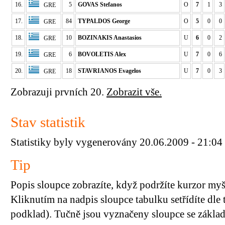
16.
5
GOVAS Stefanos
O
7
1
3
GRE
17.
84
TYPALDOS George
O
5
0
0
GRE
18.
10
BOZINAKIS Anastasios
U
6
0
2
GRE
19.
6
BOVOLETIS Alex
U
7
0
6
GRE
20.
18
STAVRIANOS Evagelos
U
7
0
3
GRE
Zobrazuji prvních 20.
Zobrazit vše.
Stav statistik
Statistiky byly vygenerovány 20.06.2009 - 21:04
Tip
Popis sloupce zobrazíte, když podržíte kurzor my
Kliknutím na nadpis sloupce tabulku setřídíte dle 
podklad). Tučně jsou vyznačeny sloupce se základn