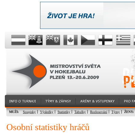
MUŽI:
Soupisky
Výsledky
Statistiky
Tabulky
Rozlosování
Týmy
ŽENY:
Osobní statistiky hráčů