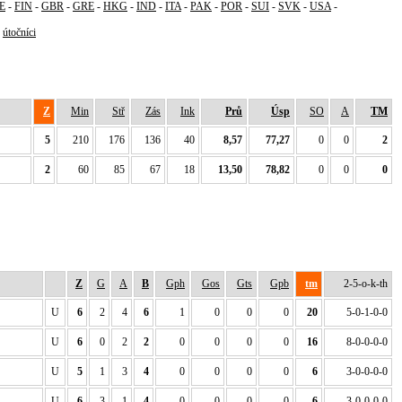
E
-
FIN
-
GBR
-
GRE
-
HKG
-
IND
-
ITA
-
PAK
-
POR
-
SUI
-
SVK
-
USA
-
-
útočníci
Z
Min
Stř
Zás
Ink
Prů
Úsp
SO
A
TM
5
210
176
136
40
8,57
77,27
0
0
2
2
60
85
67
18
13,50
78,82
0
0
0
Z
G
A
B
Gph
Gos
Gts
Gpb
tm
2-5-o-k-th
U
6
2
4
6
1
0
0
0
20
5-0-1-0-0
U
6
0
2
2
0
0
0
0
16
8-0-0-0-0
U
5
1
3
4
0
0
0
0
6
3-0-0-0-0
U
6
3
1
4
0
0
0
0
6
3-0-0-0-0