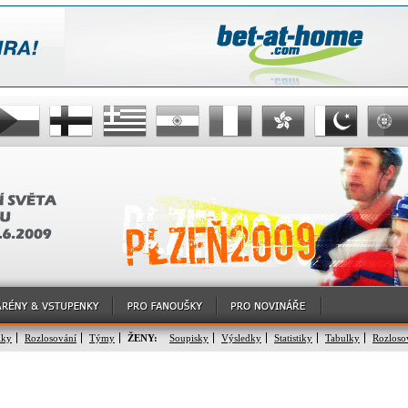
lky
Rozlosování
Týmy
ŽENY:
Soupisky
Výsledky
Statistiky
Tabulky
Rozloso