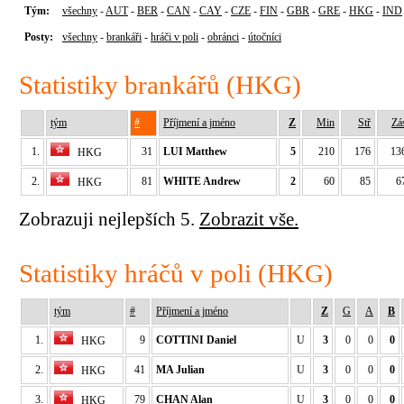
Tým:
všechny
-
AUT
-
BER
-
CAN
-
CAY
-
CZE
-
FIN
-
GBR
-
GRE
-
HKG
-
IND
Posty:
všechny
-
brankáři
-
hráči v poli
-
obránci
-
útočníci
Statistiky brankářů (HKG)
tým
#
Příjmení a jméno
Z
Min
Stř
Zá
1.
31
LUI Matthew
5
210
176
13
HKG
2.
81
WHITE Andrew
2
60
85
6
HKG
Zobrazuji nejlepších 5.
Zobrazit vše.
Statistiky hráčů v poli (HKG)
tým
#
Příjmení a jméno
Z
G
A
B
1.
9
COTTINI Daniel
U
3
0
0
0
HKG
2.
41
MA Julian
U
3
0
0
0
HKG
3.
79
CHAN Alan
U
3
0
0
0
HKG