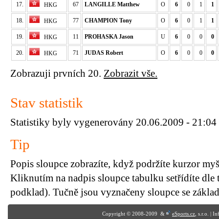
17.
67
LANGILLE Matthew
O
6
0
1
1
HKG
18.
77
CHAMPION Tony
O
6
0
1
1
HKG
19.
11
PROHASKA Jason
U
6
0
0
0
HKG
20.
71
JUDAS Robert
O
6
0
0
0
HKG
Zobrazuji prvních 20.
Zobrazit vše.
Stav statistik
Statistiky byly vygenerovány 20.06.2009 - 21:04
Tip
Popis sloupce zobrazíte, když podržíte kurzor my
Kliknutím na nadpis sloupce tabulku setřídíte dle 
podklad). Tučně jsou vyznačeny sloupce se základn
Copyright © 2008-2009 &
eSports.cz
, s.r.o. | 