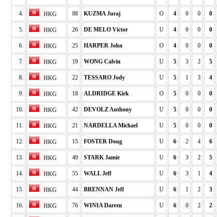
4.
88
KUZMA Juraj
O
4
0
0
0
HKG
5.
26
DE MELO Victor
U
4
0
0
0
HKG
6.
25
HARPER John
O
4
0
0
0
HKG
7.
19
WONG Calvin
U
5
3
2
5
HKG
8.
22
TESSARO Jody
U
5
1
3
4
HKG
9.
18
ALDRIDGE Kirk
O
5
0
0
0
HKG
10.
42
DEVOLZ Anthony
U
5
0
0
0
HKG
11.
21
NARDELLA Michael
U
5
0
0
0
HKG
12.
15
FOSTER Doug
U
6
2
4
6
HKG
13.
49
STARK Jamie
U
6
3
2
5
HKG
14.
55
WALL Jeff
U
6
3
1
4
HKG
15.
44
BRENNAN Jeff
U
6
1
2
3
HKG
16.
76
WINIA Darren
U
6
0
2
2
HKG