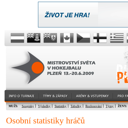
MUŽI:
Soupisky
Výsledky
Statistiky
Tabulky
Rozlosování
Týmy
ŽENY:
Osobní statistiky hráčů