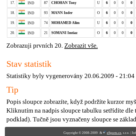
17.
87
CHOHAN Tony
U
6
0
0
0
IND
18.
93
MANN Inder
O
6
0
0
0
IND
19.
74
MOHAMED Alim
U
6
0
0
0
IND
20.
21
SOMANI Imtiaz
O
6
0
0
0
IND
Zobrazuji prvních 20.
Zobrazit vše.
Stav statistik
Statistiky byly vygenerovány 20.06.2009 - 21:04
Tip
Popis sloupce zobrazíte, když podržíte kurzor my
Kliknutím na nadpis sloupce tabulku setřídíte dle 
podklad). Tučně jsou vyznačeny sloupce se základn
Copyright © 2008-2009 &
eSports.cz
, s.r.o. | 