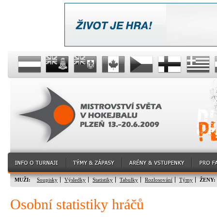
MUŽI:
Soupisky
Výsledky
Statistiky
Tabulky
Rozlosování
Týmy
ŽENY:
Osobní statistiky hráčů