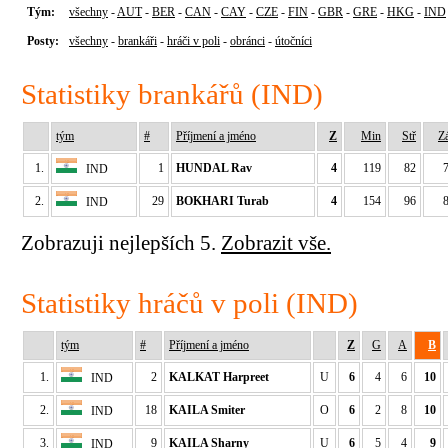
Tým:
všechny
-
AUT
-
BER
-
CAN
-
CAY
-
CZE
-
FIN
-
GBR
-
GRE
-
HKG
-
IND
Posty:
všechny
-
brankáři
-
hráči v poli
-
obránci
-
útočníci
Statistiky brankářů (IND)
tým
#
Příjmení a jméno
Z
Min
Stř
Z
1.
1
HUNDAL Rav
4
119
82
IND
2.
29
BOKHARI Turab
4
154
96
IND
Zobrazuji nejlepších 5.
Zobrazit vše.
Statistiky hráčů v poli (IND)
tým
#
Příjmení a jméno
Z
G
A
B
1.
2
KALKAT Harpreet
U
6
4
6
10
IND
2.
18
KAILA Smiter
O
6
2
8
10
IND
3.
9
KAILA Sharny
U
6
5
4
9
IND