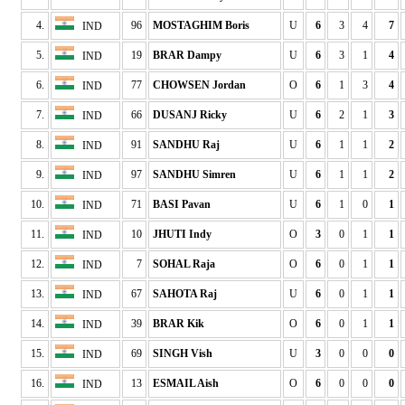
4.
96
MOSTAGHIM Boris
U
6
3
4
7
IND
5.
19
BRAR Dampy
U
6
3
1
4
IND
6.
77
CHOWSEN Jordan
O
6
1
3
4
IND
7.
66
DUSANJ Ricky
U
6
2
1
3
IND
8.
91
SANDHU Raj
U
6
1
1
2
IND
9.
97
SANDHU Simren
U
6
1
1
2
IND
10.
71
BASI Pavan
U
6
1
0
1
IND
11.
10
JHUTI Indy
O
3
0
1
1
IND
12.
7
SOHAL Raja
O
6
0
1
1
IND
13.
67
SAHOTA Raj
U
6
0
1
1
IND
14.
39
BRAR Kik
O
6
0
1
1
IND
15.
69
SINGH Vish
U
3
0
0
0
IND
16.
13
ESMAIL Aish
O
6
0
0
0
IND