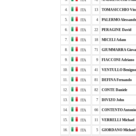
ITA
4.
13
TOMASICCHIO Vit
ITA
5.
4
PALERMO Alessand
ITA
6.
22
PERAGINE David
ITA
7.
18
MICELI Adam
ITA
8.
71
GIUMMARRA Giova
ITA
9.
9
FIACCONI Adriano
ITA
10.
41
VENTULLO Benigno
ITA
11.
81
DEFINA Fernando
ITA
12.
82
CONTE Daniele
ITA
13.
7
DIVIZO John
ITA
14.
66
CONTENTO Antonio
ITA
15.
11
VERRELLI Michael
ITA
16.
5
GIORDANO Michael
ITA