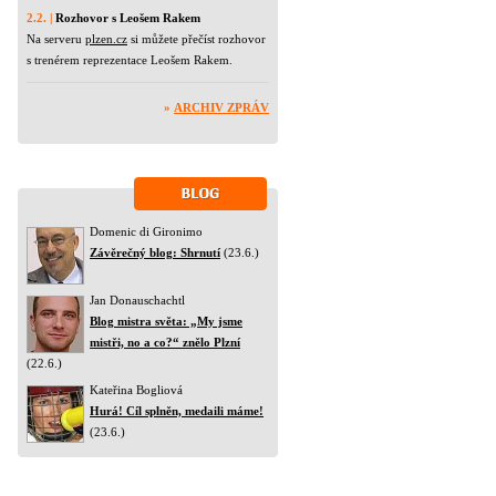
2.2. |
Rozhovor s Leošem Rakem
Na serveru
plzen.cz
si můžete přečíst rozhovor
s trenérem reprezentace Leošem Rakem.
»
ARCHIV ZPRÁV
Domenic di Gironimo
Závěrečný blog: Shrnutí
(23.6.)
Jan Donauschachtl
Blog mistra světa: „My jsme
mistři, no a co?“ znělo Plzní
(22.6.)
Kateřina Bogliová
Hurá! Cíl splněn, medaili máme!
(23.6.)