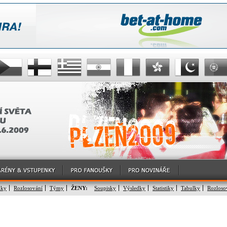
lky
Rozlosování
Týmy
ŽENY:
Soupisky
Výsledky
Statistiky
Tabulky
Rozloso