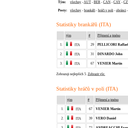
Tým:
všechny
-
AUT
-
BER
-
CAN
-
CAY
-
CZ
Posty:
všechny
-
brankáři
-
hráči v poli
-
obránci
Statistiky brankářů (ITA)
tým
#
Příjmení a jméno
1.
29
PELLICORI Raffael
ITA
2.
31
DINARDO John
ITA
3.
67
VENIER Martin
ITA
Zobrazuji nejlepších 5.
Zobrazit vše.
Statistiky hráčů v poli (ITA)
tým
#
Příjmení a jméno
1.
67
VENIER Martin
ITA
2.
39
VERO Daniel
ITA
3.
72
ANDREACCHI Fran