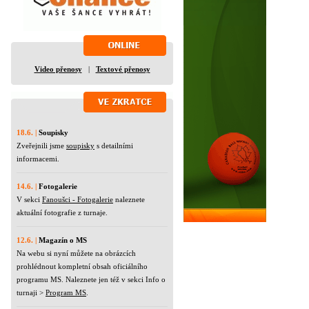
Video přenosy
|
Textové přenosy
18.6. |
Soupisky
Zveřejnili jsme
soupisky
s detailními
informacemi.
14.6. |
Fotogalerie
V sekci
Fanoušci - Fotogalerie
naleznete
aktuální fotografie z turnaje.
12.6. |
Magazín o MS
Na webu si nyní můžete na obrázcích
prohlédnout kompletní obsah oficiálního
programu MS. Naleznete jen též v sekci Info o
turnaji >
Program MS
.