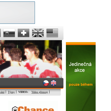
vání
Týmy
VIDEO:
Video přenosy