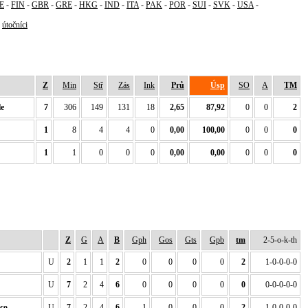
E
-
FIN
-
GBR
-
GRE
-
HKG
-
IND
-
ITA
-
PAK
-
POR
-
SUI
-
SVK
-
USA
-
-
útočníci
Z
Min
Stř
Zás
Ink
Prů
Úsp
SO
A
TM
e
7
306
149
131
18
2,65
87,92
0
0
2
1
8
4
4
0
0,00
100,00
0
0
0
1
1
0
0
0
0,00
0,00
0
0
0
Z
G
A
B
Gph
Gos
Gts
Gpb
tm
2-5-o-k-th
U
2
1
1
2
0
0
0
0
2
1-0-0-0-0
U
7
2
4
6
0
0
0
0
0
0-0-0-0-0
co
U
7
2
4
6
1
0
0
0
2
1-0-0-0-0